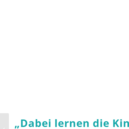
„
Dabei lernen die Ki
Neues Lernen: AR und