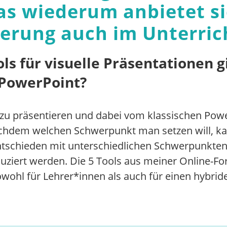
as wiederum anbietet s
erung auch im Unterrich
s für visuelle Präsentationen g
 PowerPoint?
s zu präsentieren und dabei vom klassischen Po
nachdem welchen Schwerpunkt man setzen will, k
ntschieden mit unterschiedlichen Schwerpunkten 
uziert werden. Die 5 Tools aus meiner Online-For
sowohl für Lehrer*innen als auch für einen hybrid