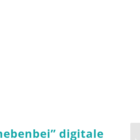
nebenbei
”
digitale