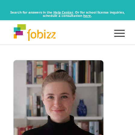
Search for answers in the
Help Center
. Or for school license inquiries,
schedule a consultation
here
.