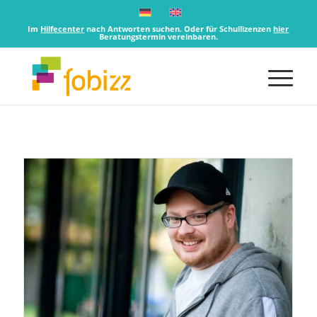
Im
Hilfecenter
nach Antworten suchen. Oder für Schullizenzen
hier
Beratungstermin vereinbaren.