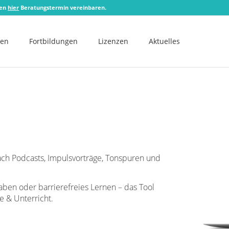
zen
hier
Beratungstermin vereinbaren.
men
Fortbildungen
Lizenzen
Aktuelles
fach Podcasts, Impulsvorträge, Tonspuren und
aben oder barrierefreies Lernen – das Tool
e & Unterricht.