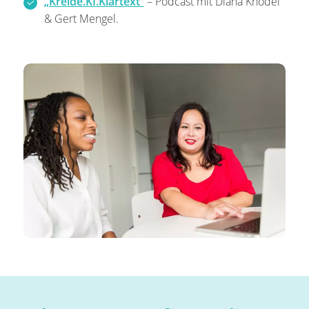
„Kreide.KI.Klartext“
– Podcast mit Diana Knodel
& Gert Mengel.