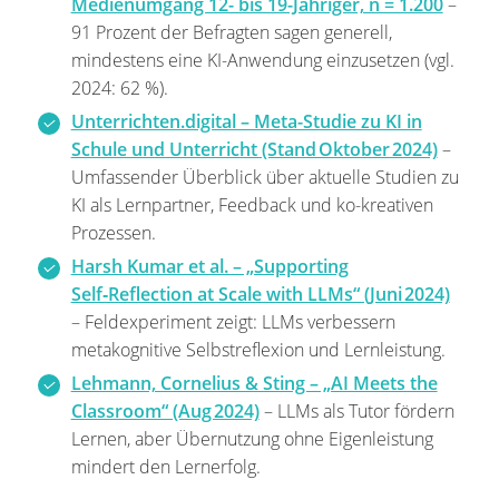
Medienumgang 12- bis 19-Jähriger, n = 1.200
–
91 Prozent der Befragten sagen generell,
mindestens eine KI-Anwendung einzusetzen (vgl.
2024: 62 %).
Unterrichten.digital – Meta-Studie zu KI in
Schule und Unterricht (Stand Oktober 2024)
–
Umfassender Überblick über aktuelle Studien zu
KI als Lernpartner, Feedback und ko-kreativen
Prozessen.
Harsh Kumar et al. – „Supporting
Self‑Reflection at Scale with LLMs“ (Juni 2024)
– Feldexperiment zeigt: LLMs verbessern
metakognitive Selbstreflexion und Lernleistung.
Lehmann, Cornelius & Sting – „AI Meets the
Classroom“ (Aug 2024)
– LLMs als Tutor fördern
Lernen, aber Übernutzung ohne Eigenleistung
mindert den Lernerfolg.