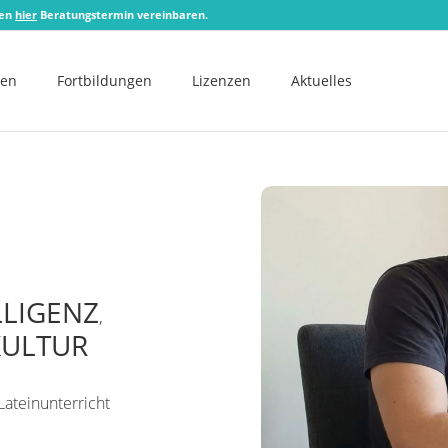
zen
hier
Beratungstermin vereinbaren.
men
Fortbildungen
Lizenzen
Aktuelles
LLIGENZ
,
KULTUR
Lateinunterricht