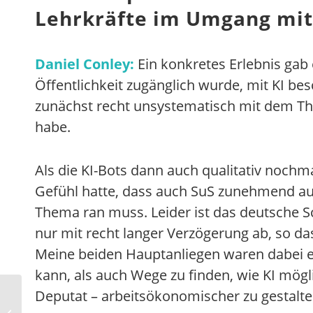
Lehrkräfte im Umgang mit 
Daniel Conley:
Ein konkretes Erlebnis gab 
Öffentlichkeit zugänglich wurde, mit KI be
zunächst recht unsystematisch mit dem Th
habe.
Als die KI-Bots dann auch qualitativ nochm
Gefühl hatte, dass auch SuS zunehmend auf 
Thema ran muss. Leider ist das deutsche S
nur mit recht langer Verzögerung ab, so das
Meine beiden Hauptanliegen waren dabei ein
kann, als auch Wege zu finden, wie KI mögl
Deputat – arbeitsökonomischer zu gestalte
„Der Prozess hat uns
als Schule richtig