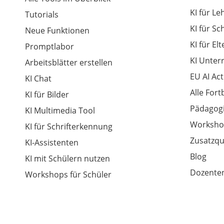
KI für Le
Tutorials
KI für Sc
Neue Funktionen
KI für El
Promptlabor
KI Unter
Arbeitsblätter erstellen
EU AI Act
KI Chat
Alle For
KI für Bilder
Pädagogi
KI Multimedia Tool
Worksho
KI für Schrifterkennung
Zusatzqu
KI-Assistenten
Blog
KI mit Schülern nutzen
Dozenten
Workshops für Schüler