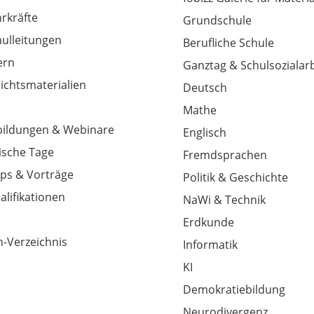
hrkräfte
Grundschule
hulleitungen
Berufliche Schule
tern
Ganztag & Schulsozialarb
richtsmaterialien
Deutsch
Mathe
tbildungen & Webinare
Englisch
sche Tage
Fremdsprachen
ps & Vorträge
Politik & Geschichte
alifikationen
NaWi & Technik
Erdkunde
-Verzeichnis
Informatik
KI
Demokratiebildung
Neurodivergenz