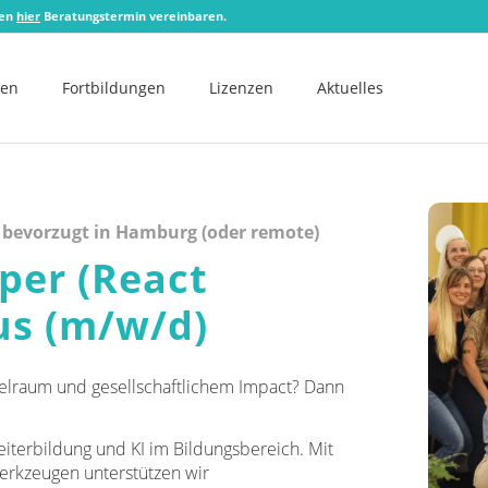
zen
hier
Beratungstermin vereinbaren.
men
Fortbildungen
Lizenzen
Aktuelles
 bevorzugt in Hamburg (oder remote)
per (React
us (m/w/d)
ielraum und gesellschaftlichem Impact? Dann
eiterbildung und KI im Bildungsbereich. Mit
Werkzeugen unterstützen wir