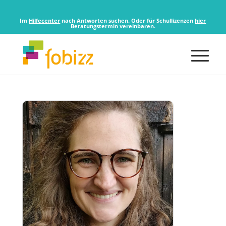
Im
Hilfecenter
nach Antworten suchen. Oder für Schullizenzen
hier
Beratungstermin vereinbaren.