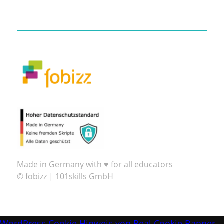
Made in Germany with ♥ for all educators
© fobizz | 101skills GmbH
WordPress Cookie Hinweis von Real Cookie Banner