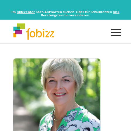
Im
Hilfecenter
nach Antworten suchen. Oder für Schullizenzen
hier
Beratungstermin vereinbaren.