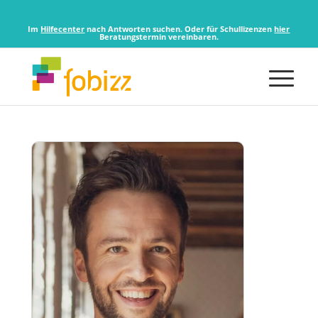
Im
Hilfecenter
nach Antworten suchen. Oder für Schullizenzen
hier
Beratungstermin vereinbaren.