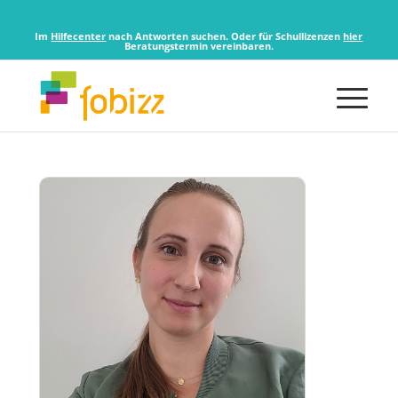
Im
Hilfecenter
nach Antworten suchen. Oder für Schullizenzen
hier
Beratungstermin vereinbaren.