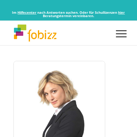
Im
Hilfecenter
nach Antworten suchen. Oder für Schullizenzen
hier
Beratungstermin vereinbaren.