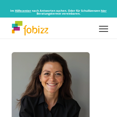
Im
Hilfecenter
nach Antworten suchen. Oder für Schullizenzen
hier
Beratungstermin vereinbaren.