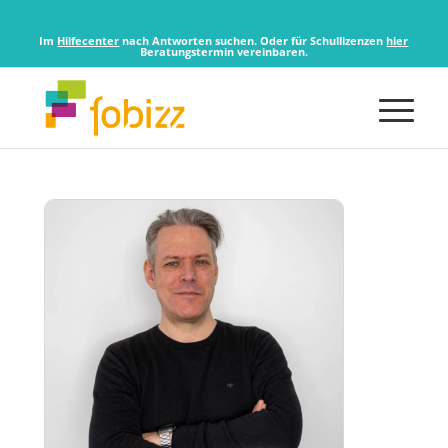
Im
Hilfecenter
nach Antworten suchen. Oder für Schullizenzen
hier
Beratungstermin vereinbaren.