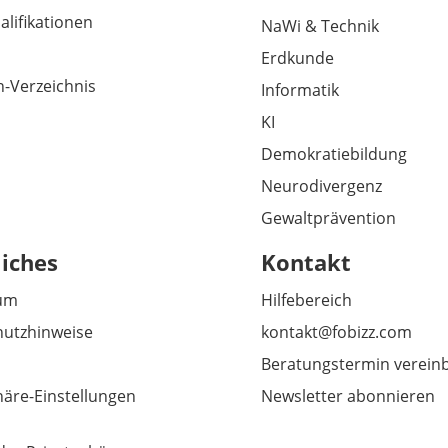
alifikationen
NaWi & Technik
Erdkunde
-Verzeichnis
Informatik
KI
Demokratiebildung
Neurodivergenz
Gewaltprävention
liches
Kontakt
um
Hilfebereich
utzhinweise
kontakt@fobizz.com
Beratungstermin verein
häre-Einstellungen
Newsletter abonnieren