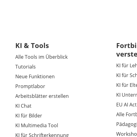
KI & Tools
Fortbi
verst
Alle Tools im Überblick
KI für Le
Tutorials
KI für Sc
Neue Funktionen
KI für El
Promptlabor
KI Unter
Arbeitsblätter erstellen
EU AI Act
KI Chat
Alle For
KI für Bilder
Pädagogi
KI Multimedia Tool
Worksho
KI für Schrifterkennung