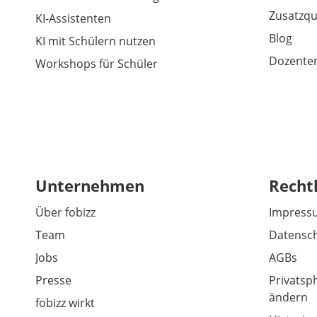
Zusatzqu
KI-Assistenten
Blog
KI mit Schülern nutzen
Dozenten
Workshops für Schüler
Unternehmen
Recht
Über fobizz
Impress
Team
Datensch
Jobs
AGBs
Presse
Privatsp
ändern
fobizz wirkt