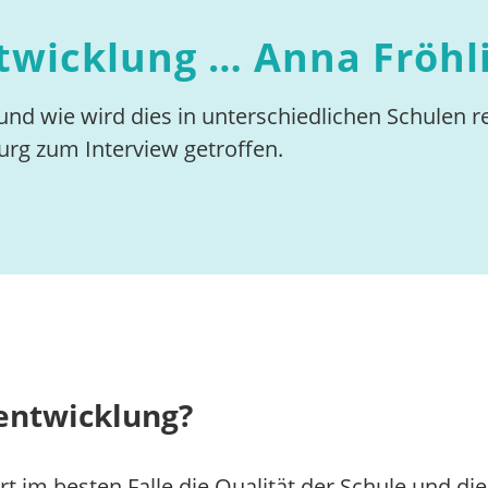
twicklung … Anna Fröhl
nd wie wird dies in unterschiedlichen Schulen re
urg zum Interview getroffen.
lentwicklung?
 im besten Falle die Qualität der Schule und die 