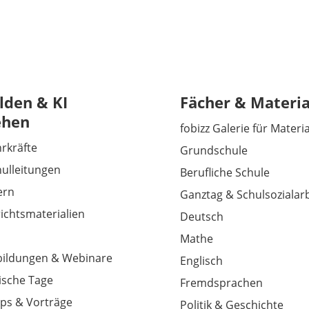
lden & KI
Fächer & Materia
ehen
fobizz Galerie für Materi
hrkräfte
Grundschule
hulleitungen
Berufliche Schule
tern
Ganztag & Schulsozialarb
richtsmaterialien
Deutsch
Mathe
tbildungen & Webinare
Englisch
sche Tage
Fremdsprachen
ps & Vorträge
Politik & Geschichte