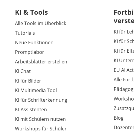
KI & Tools
Fortbi
verst
Alle Tools im Überblick
KI für Le
Tutorials
KI für Sc
Neue Funktionen
KI für El
Promptlabor
KI Unter
Arbeitsblätter erstellen
EU AI Act
KI Chat
Alle For
KI für Bilder
Pädagogi
KI Multimedia Tool
Worksho
KI für Schrifterkennung
Zusatzqu
KI-Assistenten
Blog
KI mit Schülern nutzen
Dozenten
Workshops für Schüler