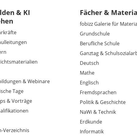
lden & KI
Fächer & Materia
ehen
fobizz Galerie für Materi
hrkräfte
Grundschule
hulleitungen
Berufliche Schule
tern
Ganztag & Schulsozialarb
richtsmaterialien
Deutsch
Mathe
tbildungen & Webinare
Englisch
sche Tage
Fremdsprachen
ps & Vorträge
Politik & Geschichte
alifikationen
NaWi & Technik
Erdkunde
-Verzeichnis
Informatik