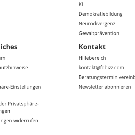
KI
Demokratiebildung
Neurodivergenz
Gewaltprävention
liches
Kontakt
um
Hilfebereich
utzhinweise
kontakt@fobizz.com
Beratungstermin verein
häre-Einstellungen
Newsletter abonnieren
der Privatsphäre-
ungen
gungen widerrufen