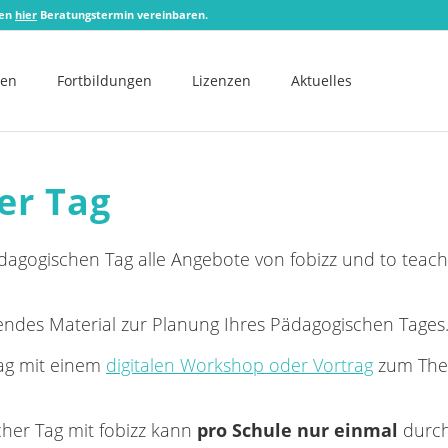
zen
hier
Beratungstermin vereinbaren.
men
Fortbildungen
Lizenzen
Aktuelles
er Tag
gogischen Tag alle Angebote von fobizz und to teach 1
ndes Material zur Planung Ihres Pädagogischen Tages
ag mit einem
digitalen Workshop oder Vortrag
zum Them
her Tag mit fobizz kann
pro Schule nur einmal
durch