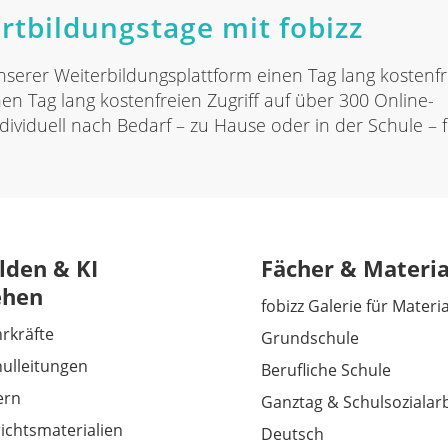
rtbildungstage mit fobizz
serer Weiterbildungsplattform einen Tag lang kostenfr
n Tag lang kostenfreien Zugriff auf über 300 Online-
ividuell nach Bedarf – zu Hause oder in der Schule – f
lden & KI
Fächer & Materia
ehen
fobizz Galerie für Materi
hrkräfte
Grundschule
hulleitungen
Berufliche Schule
tern
Ganztag & Schulsozialarb
richtsmaterialien
Deutsch