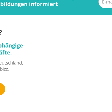
bildungen informiert
?
abhängige
äfte.
eutschland,
bizz.