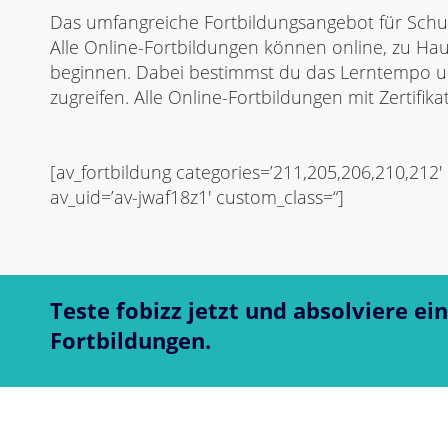
Das umfangreiche Fortbildungsangebot für Schule
Alle Online-Fortbildungen können online, zu Haus
beginnen. Dabei bestimmst du das Lerntempo und
zugreifen. Alle Online-Fortbildungen mit Zertifi
[av_fortbildung categories=’211,205,206,210,212′
av_uid=’av-jwaf18z1′ custom_class=“]
Teste fobizz jetzt und absolviere ei
Fortbildungen.