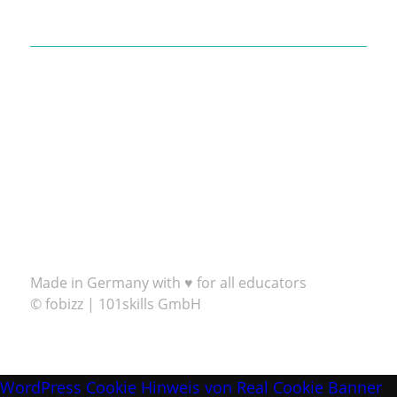
Made in Germany with ♥ for all educators
© fobizz | 101skills GmbH
WordPress Cookie Hinweis von Real Cookie Banner