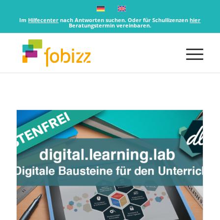
Im
Hilfecenter
nach Antworten suchen. Oder für Schullizenzen
hier
Beratungstermin vereinbaren.