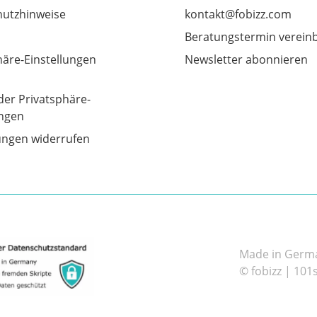
utzhinweise
kontakt@fobizz.com
Beratungstermin verein
häre-Einstellungen
Newsletter abonnieren
der Privatsphäre-
ungen
gungen widerrufen
Made in German
© fobizz | 101