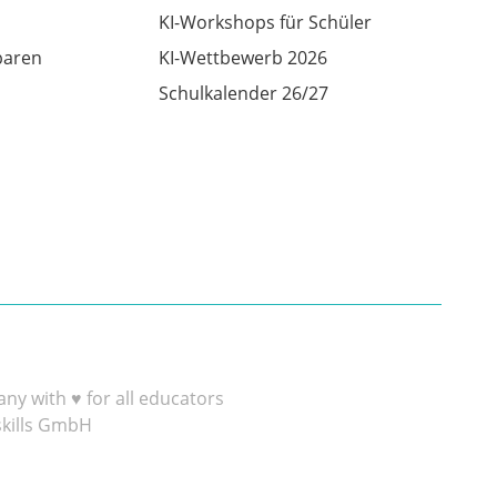
KI-Workshops für Schüler
baren
KI-Wettbewerb 2026
Schulkalender 26/27
y with ♥ for all educators
skills GmbH