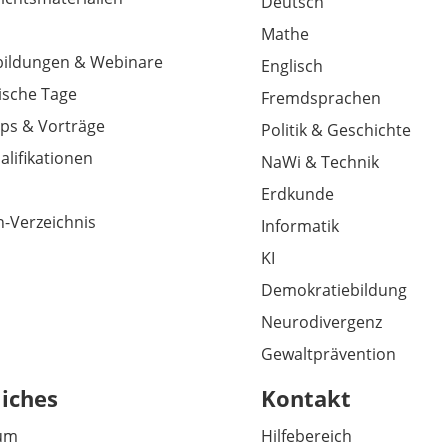
Deutsch
Mathe
tbildungen & Webinare
Englisch
sche Tage
Fremdsprachen
ps & Vorträge
Politik & Geschichte
alifikationen
NaWi & Technik
Erdkunde
-Verzeichnis
Informatik
KI
Demokratiebildung
Neurodivergenz
Gewaltprävention
liches
Kontakt
um
Hilfebereich