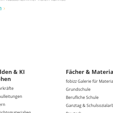
n
lden & KI
Fächer & Materia
ehen
fobizz Galerie für Materi
hrkräfte
Grundschule
hulleitungen
Berufliche Schule
tern
Ganztag & Schulsozialarb
richtsmaterialien