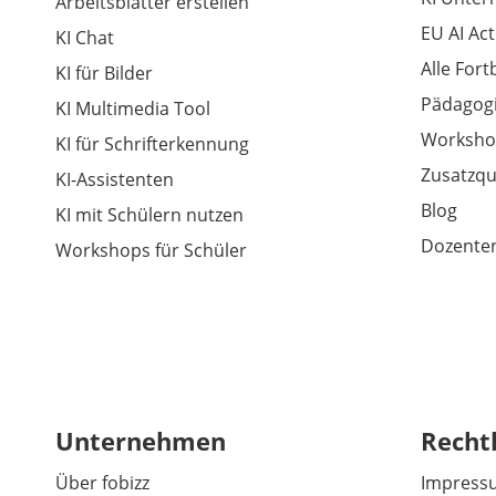
Arbeitsblätter erstellen
EU AI Act
KI Chat
Alle For
KI für Bilder
Pädagogi
KI Multimedia Tool
Worksho
KI für Schrifterkennung
Zusatzqu
KI-Assistenten
Blog
KI mit Schülern nutzen
Dozenten
Workshops für Schüler
Unternehmen
Recht
Über fobizz
Impress