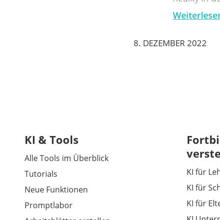
Weiterlese
8. DEZEMBER 2022
KI & Tools
Fortbi
verst
Alle Tools im Überblick
KI für Le
Tutorials
KI für Sc
Neue Funktionen
KI für El
Promptlabor
KI Unter