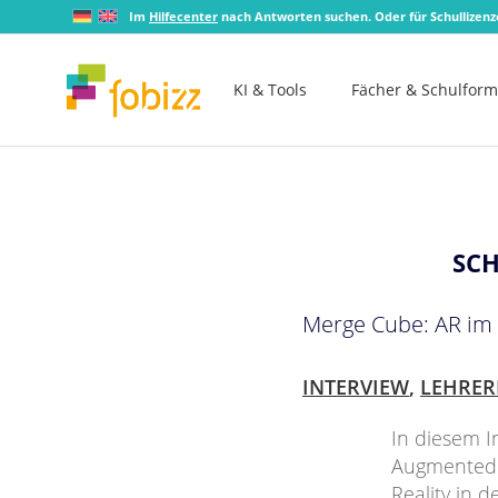
Im
Hilfecenter
nach Antworten suchen. Oder für Schullizen
KI & Tools
Fächer & Schulfor
SC
Merge Cube: AR im 
INTERVIEW
,
LEHRER
In diesem I
Augmented 
Reality in 