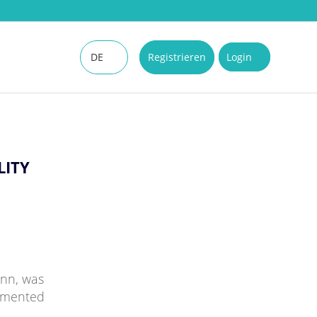
DE
Registrieren
Login
EN
LITY
ann, was
gmented