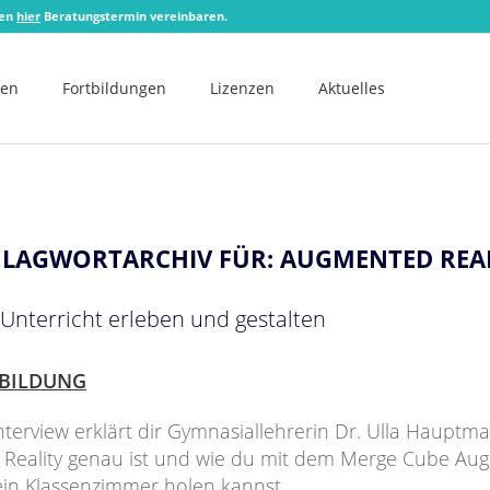
zen
hier
Beratungstermin vereinbaren.
men
Fortbildungen
Lizenzen
Aktuelles
HLAGWORTARCHIV FÜR:
AUGMENTED REA
Unterricht erleben und gestalten
BILDUNG
nterview erklärt dir Gymnasiallehrerin Dr. Ulla Hauptm
Reality genau ist und wie du mit dem Merge Cube Au
dein Klassenzimmer holen kannst.