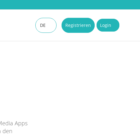
DE
Registrieren
Login
EN
 Media Apps
n den