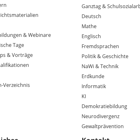
tern
Ganztag & Schulsozialarb
richtsmaterialien
Deutsch
Mathe
tbildungen & Webinare
Englisch
sche Tage
Fremdsprachen
ps & Vorträge
Politik & Geschichte
alifikationen
NaWi & Technik
Erdkunde
-Verzeichnis
Informatik
KI
Demokratiebildung
Neurodivergenz
Gewaltprävention