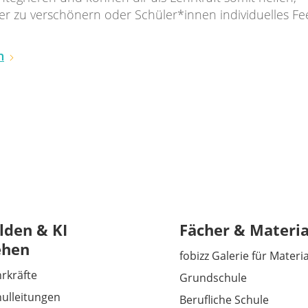
ter zu verschönern oder Schüler*innen individuelles F
n
lden & KI
Fächer & Materia
ehen
fobizz Galerie für Materi
hrkräfte
Grundschule
hulleitungen
Berufliche Schule