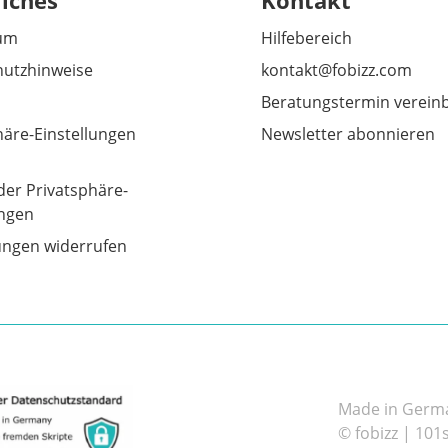
liches
Kontakt
um
Hilfebereich
utzhinweise
kontakt@fobizz.com
Beratungstermin verein
häre-Einstellungen
Newsletter abonnieren
der Privatsphäre-
ungen
gungen widerrufen
Made in German
© fobizz | 101