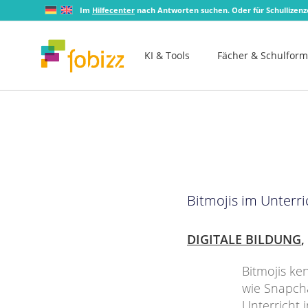
Im
Hilfecenter
nach Antworten suchen. Oder für Schullizen
KI & Tools
Fächer & Schulfor
Bitmojis im Unterri
DIGITALE BILDUNG
,
Bitmojis ke
wie Snapchat
Unterricht 