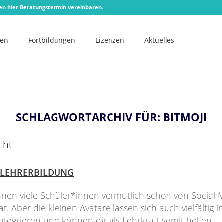
zen
hier
Beratungstermin vereinbaren.
men
Fortbildungen
Lizenzen
Aktuelles
SCHLAGWORTARCHIV FÜR:
BITMOJI
cht
LEHRERBILDUNG
nnen viele Schüler*innen vermutlich schon von Social
. Aber die kleinen Avatare lassen sich auch vielfältig i
integrieren und können dir als Lehrkraft somit helfen,