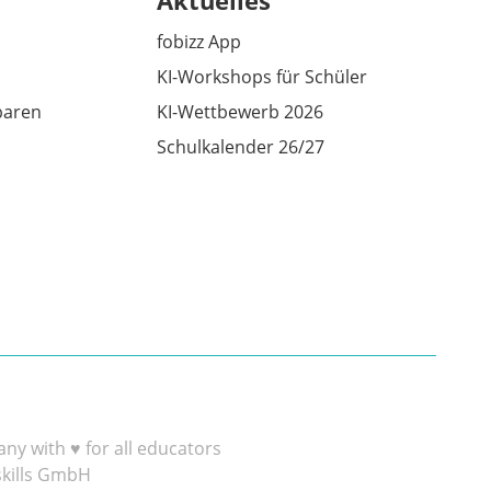
Aktuelles
fobizz App
KI-Workshops für Schüler
baren
KI-Wettbewerb 2026
Schulkalender 26/27
y with ♥ for all educators
skills GmbH