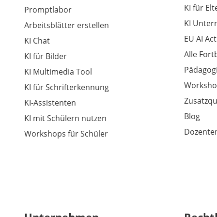
KI für El
Promptlabor
KI Unter
Arbeitsblätter erstellen
EU AI Act
KI Chat
Alle For
KI für Bilder
Pädagogi
KI Multimedia Tool
Worksho
KI für Schrifterkennung
Zusatzqu
KI-Assistenten
Blog
KI mit Schülern nutzen
Dozenten
Workshops für Schüler