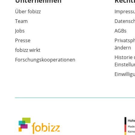
Unternehmen
Recht
Über fobizz
Impress
Team
Datensch
Jobs
AGBs
Presse
Privatsp
ändern
fobizz wirkt
Historie 
Forschungskooperationen
Einstell
Einwilli