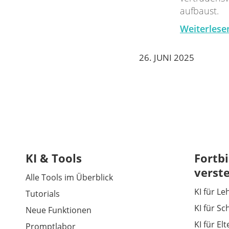
aufbaust.
Weiterlese
26. JUNI 2025
KI & Tools
Fortbi
verst
Alle Tools im Überblick
KI für Le
Tutorials
KI für Sc
Neue Funktionen
KI für El
Promptlabor