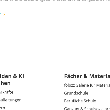
n
lden & KI
Fächer & Materia
ehen
fobizz Galerie für Materi
hrkräfte
Grundschule
hulleitungen
Berufliche Schule
tern
Ganztag & Schulsozialarb