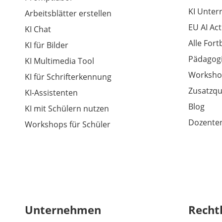
KI Unter
Arbeitsblätter erstellen
EU AI Act
KI Chat
Alle For
KI für Bilder
Pädagogi
KI Multimedia Tool
Worksho
KI für Schrifterkennung
Zusatzqu
KI-Assistenten
Blog
KI mit Schülern nutzen
Dozenten
Workshops für Schüler
Unternehmen
Recht