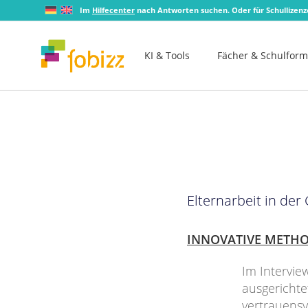
Im
Hilfecenter
nach Antworten suchen. Oder für Schullizen
KI & Tools
Fächer & Schulfor
Elternarbeit in de
INNOVATIVE METH
Im Interview
ausgericht
vertrauensv