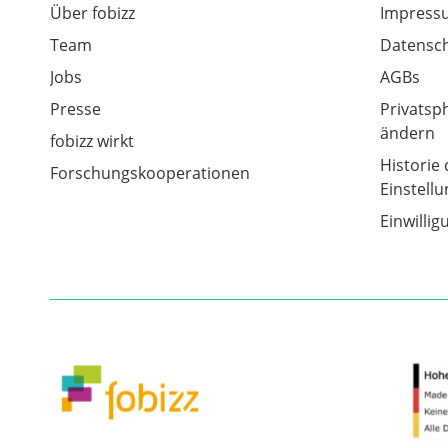
Über fobizz
Impress
Team
Datensch
Jobs
AGBs
Presse
Privatsp
ändern
fobizz wirkt
Historie 
Forschungskooperationen
Einstell
Einwilli