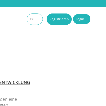
DE
Registrieren
Login
EN
 ENTWICKLUNG
oden eine
igten