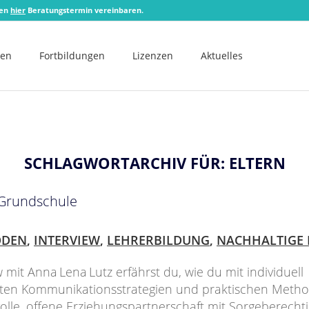
zen
hier
Beratungstermin vereinbaren.
men
Fortbildungen
Lizenzen
Aktuelles
SCHLAGWORTARCHIV FÜR:
ELTERN
r Grundschule
ODEN
,
INTERVIEW
,
LEHRERBILDUNG
,
NACHHALTIGE
 mit Anna Lena Lutz erfährst du, wie du mit individuell
eten Kommunikationsstrategien und praktischen Meth
olle, offene Erziehungspartnerschaft mit Sorgeberecht