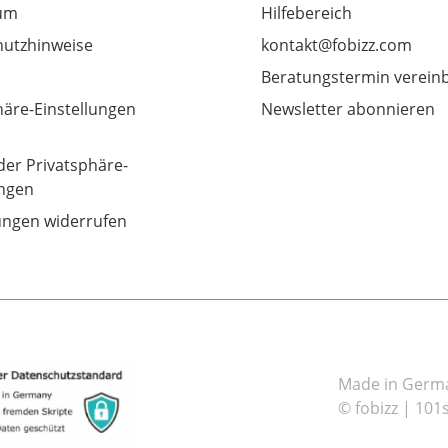
um
Hilfebereich
utzhinweise
kontakt@fobizz.com
Beratungstermin verein
häre-Einstellungen
Newsletter abonnieren
der Privatsphäre-
ungen
gungen widerrufen
Made in German
© fobizz | 101