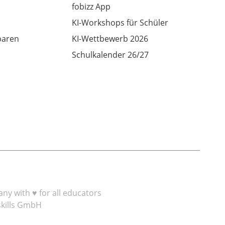
fobizz App
KI-Workshops für Schüler
baren
KI-Wettbewerb 2026
Schulkalender 26/27
y with ♥ for all educators
skills GmbH