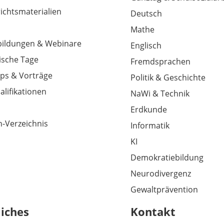
richtsmaterialien
Deutsch
Mathe
tbildungen & Webinare
Englisch
sche Tage
Fremdsprachen
ps & Vorträge
Politik & Geschichte
alifikationen
NaWi & Technik
Erdkunde
-Verzeichnis
Informatik
KI
Demokratiebildung
Neurodivergenz
Gewaltprävention
liches
Kontakt