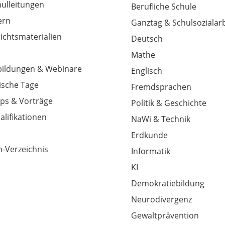
hulleitungen
Berufliche Schule
tern
Ganztag & Schulsozialarb
richtsmaterialien
Deutsch
Mathe
tbildungen & Webinare
Englisch
sche Tage
Fremdsprachen
ps & Vorträge
Politik & Geschichte
alifikationen
NaWi & Technik
Erdkunde
-Verzeichnis
Informatik
KI
Demokratiebildung
Neurodivergenz
Gewaltprävention