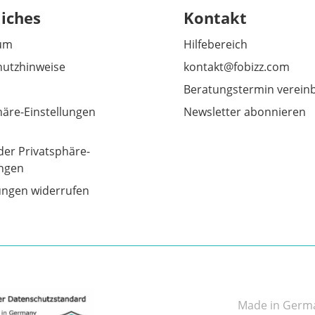
liches
Kontakt
um
Hilfebereich
utzhinweise
kontakt@fobizz.com
Beratungstermin verein
häre-Einstellungen
Newsletter abonnieren
der Privatsphäre-
ungen
gungen widerrufen
Made in German