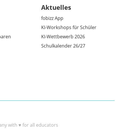
Aktuelles
fobizz App
KI-Workshops für Schüler
baren
KI-Wettbewerb 2026
Schulkalender 26/27
y with ♥ for all educators