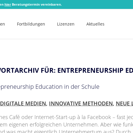
zen
hier
Beratungstermin vereinbaren.
men
Fortbildungen
Lizenzen
Aktuelles
ORTARCHIV FÜR:
ENTREPRENEURSHIP E
repreneurship Education in der Schule
DIGITALE MEDIEN
,
INNOVATIVE METHODEN
,
NEUE 
nes Café oder Internet-Start-up à la Facebook – fast j
nem eigenen erfolgreichen Unternehmen. Aber wie funk
und was macht eigentlich Unternehmertum aus? Durch