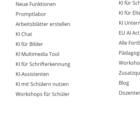
KI für Sc
Neue Funktionen
KI für El
Promptlabor
KI Unter
Arbeitsblätter erstellen
EU AI Act
KI Chat
Alle For
KI für Bilder
Pädagogi
KI Multimedia Tool
Worksho
KI für Schrifterkennung
Zusatzqu
KI-Assistenten
Blog
KI mit Schülern nutzen
Dozenten
Workshops für Schüler