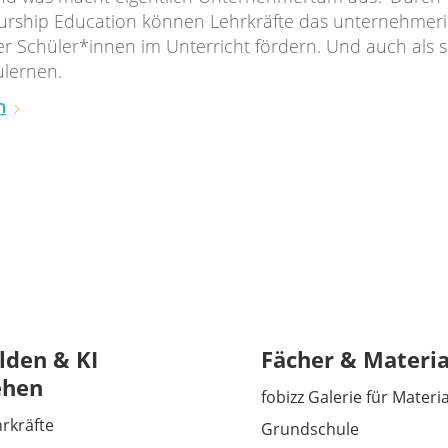
urship Education können Lehrkräfte das unternehmer
r Schüler*innen im Unterricht fördern. Und auch als s
ulernen.
n
lden & KI
Fächer & Materia
ehen
fobizz Galerie für Materi
hrkräfte
Grundschule