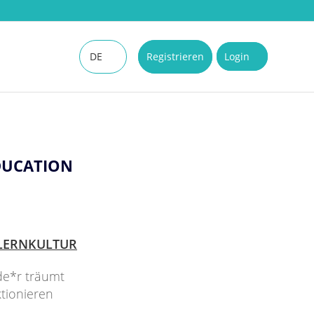
DE
Registrieren
Login
EN
DUCATION
LERNKULTUR
ede*r träumt
tionieren