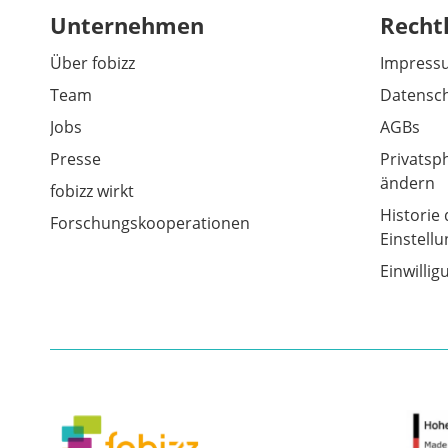
Unternehmen
Recht
Über fobizz
Impress
Team
Datensch
Jobs
AGBs
Presse
Privatsp
ändern
fobizz wirkt
Historie 
Forschungskooperationen
Einstell
Einwilli