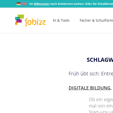
Im
Hilfecenter
nach Antworten suchen. Oder für Schullizen
KI & Tools
Fächer & Schulfor
SCHLAGW
Früh übt sich: Ent
DIGITALE BILDUNG
,
Ob ein eige
mal von ei
Start-ups 