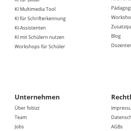
Pädagogi
KI Multimedia Tool
Worksho
KI für Schrifterkennung
Zusatzqu
KI-Assistenten
Blog
KI mit Schülern nutzen
Dozenten
Workshops für Schüler
Unternehmen
Recht
Über fobizz
Impress
Team
Datensch
Jobs
AGBs