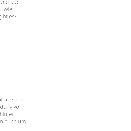
 und auch
n. Wie
gibt es?
at an seiner
ildung von
hinter
len auch um