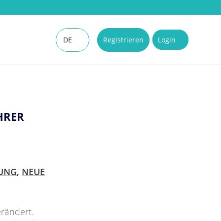
DE
Registrieren
Login
EN
HRER
UNG
,
NEUE
rändert.