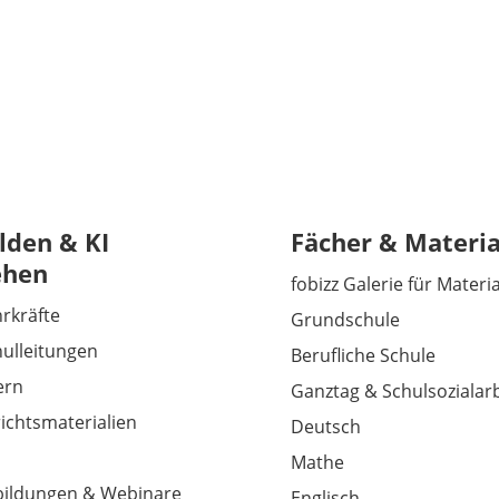
lden & KI
Fächer & Materia
ehen
fobizz Galerie für Materi
hrkräfte
Grundschule
hulleitungen
Berufliche Schule
tern
Ganztag & Schulsozialarb
richtsmaterialien
Deutsch
Mathe
tbildungen & Webinare
Englisch