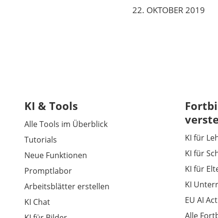
22. OKTOBER 2019
KI & Tools
Fortbi
verst
Alle Tools im Überblick
KI für Le
Tutorials
KI für Sc
Neue Funktionen
KI für El
Promptlabor
KI Unter
Arbeitsblätter erstellen
EU AI Act
KI Chat
Alle For
KI für Bilder