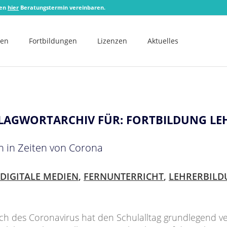
zen
hier
Beratungstermin vereinbaren.
men
Fortbildungen
Lizenzen
Aktuelles
LAGWORTARCHIV FÜR:
FORTBILDUNG LE
n in Zeiten von Corona
DIGITALE MEDIEN
,
FERNUNTERRICHT
,
LEHRERBILD
h des Coronavirus hat den Schulalltag grundlegend ve