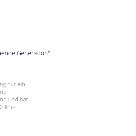
mmende Generation“
ng nur ein
iner
and und hat
nline-