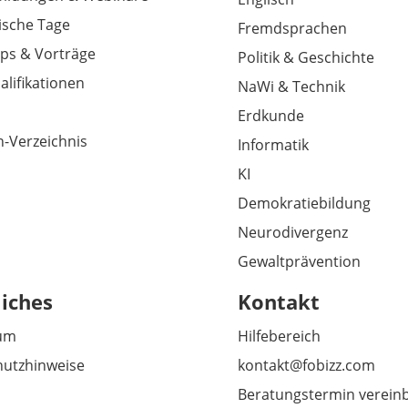
sche Tage
Fremdsprachen
ps & Vorträge
Politik & Geschichte
alifikationen
NaWi & Technik
Erdkunde
-Verzeichnis
Informatik
KI
Demokratiebildung
Neurodivergenz
Gewaltprävention
liches
Kontakt
um
Hilfebereich
utzhinweise
kontakt@fobizz.com
Beratungstermin verein