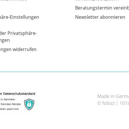
Beratungstermin verein
häre-Einstellungen
Newsletter abonnieren
der Privatsphäre-
ungen
gungen widerrufen
Made in German
© fobizz | 101