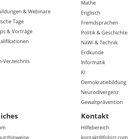
Mathe
tbildungen & Webinare
Englisch
sche Tage
Fremdsprachen
ps & Vorträge
Politik & Geschichte
alifikationen
NaWi & Technik
Erdkunde
-Verzeichnis
Informatik
KI
Demokratiebildung
Neurodivergenz
Gewaltprävention
liches
Kontakt
um
Hilfebereich
utzhinweise
kontakt@fobizz.com