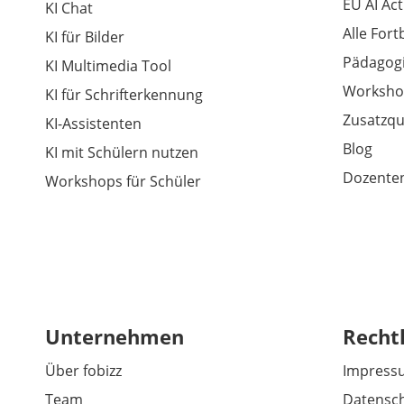
EU AI Act
KI Chat
Alle For
KI für Bilder
Pädagogi
KI Multimedia Tool
Worksho
KI für Schrifterkennung
Zusatzqu
KI-Assistenten
Blog
KI mit Schülern nutzen
Dozenten
Workshops für Schüler
Unternehmen
Recht
Über fobizz
Impress
Team
Datensch