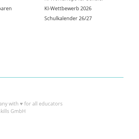
baren
KI-Wettbewerb 2026
Schulkalender 26/27
y with ♥ for all educators
skills GmbH