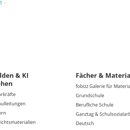
n
lden & KI
Fächer & Materia
ehen
fobizz Galerie für Materi
hrkräfte
Grundschule
hulleitungen
Berufliche Schule
tern
Ganztag & Schulsozialarb
richtsmaterialien
Deutsch