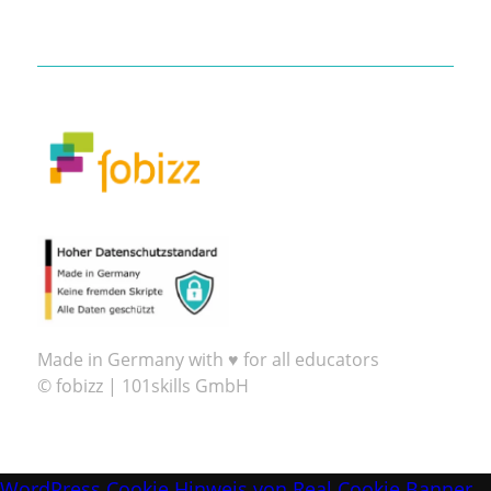
Made in Germany with ♥ for all educators
© fobizz | 101skills GmbH
WordPress Cookie Hinweis von Real Cookie Banner