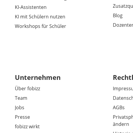
Zusatzqu
KI-Assistenten
Blog
KI mit Schülern nutzen
Dozenten
Workshops für Schüler
Unternehmen
Recht
Über fobizz
Impress
Team
Datensch
Jobs
AGBs
Presse
Privatsp
ändern
fobizz wirkt