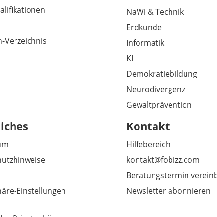
alifikationen
NaWi & Technik
Erdkunde
-Verzeichnis
Informatik
KI
Demokratiebildung
Neurodivergenz
Gewaltprävention
liches
Kontakt
um
Hilfebereich
utzhinweise
kontakt@fobizz.com
Beratungstermin verein
häre-Einstellungen
Newsletter abonnieren