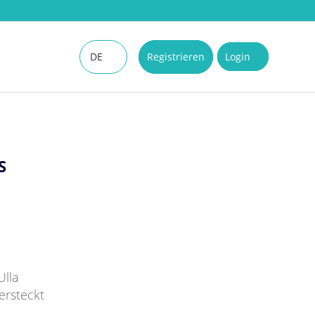
DE
Registrieren
Login
EN
S
Ulla
ersteckt