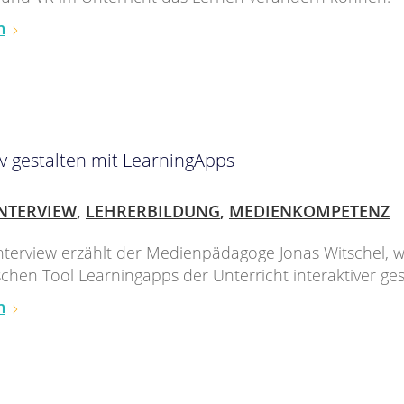
n
iv gestalten mit LearningApps
NTERVIEW
,
LEHRERBILDUNG
,
MEDIENKOMPETENZ
nterview erzählt der Medienpädagoge Jonas Witschel, wi
chen Tool Learningapps der Unterricht interaktiver gest
n