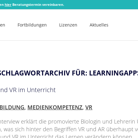
zen
hier
Beratungstermin vereinbaren.
men
Fortbildungen
Lizenzen
Aktuelles
SCHLAGWORTARCHIV FÜR:
LEARNINGAPP
nd VR im Unterricht
BILDUNG
,
MEDIENKOMPETENZ
,
VR
nterview erklärt die promovierte Biologin und Lehrerin 
was sich hinter den Begriffen VR und AR überhaupt v
 und VR im Unterricht das Lernen verändern können.