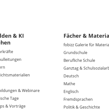
lden & KI
Fächer & Materia
ehen
fobizz Galerie für Materi
hrkräfte
Grundschule
hulleitungen
Berufliche Schule
tern
Ganztag & Schulsozialarb
richtsmaterialien
Deutsch
Mathe
tbildungen & Webinare
Englisch
sche Tage
Fremdsprachen
ps & Vorträge
Politik & Geschichte