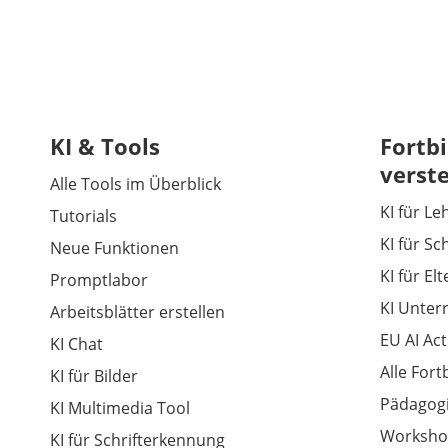
KI & Tools
Fortbi
verst
Alle Tools im Überblick
KI für Le
Tutorials
KI für Sc
Neue Funktionen
KI für El
Promptlabor
KI Unter
Arbeitsblätter erstellen
EU AI Act
KI Chat
Alle For
KI für Bilder
Pädagogi
KI Multimedia Tool
Worksho
KI für Schrifterkennung