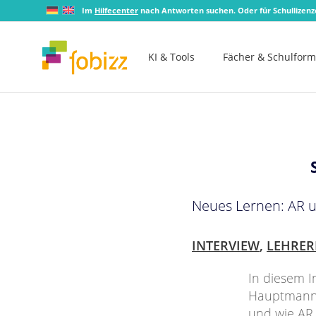
Im
Hilfecenter
nach Antworten suchen. Oder für Schullizen
KI & Tools
Fächer & Schulfor
Neues Lernen: AR u
INTERVIEW
,
LEHRER
In diesem I
Hauptmann, 
und wie AR