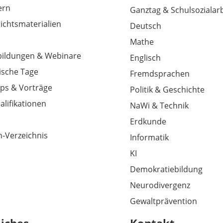
tern
Ganztag & Schulsozialarb
richtsmaterialien
Deutsch
Mathe
tbildungen & Webinare
Englisch
sche Tage
Fremdsprachen
ps & Vorträge
Politik & Geschichte
alifikationen
NaWi & Technik
Erdkunde
-Verzeichnis
Informatik
KI
Demokratiebildung
Neurodivergenz
Gewaltprävention