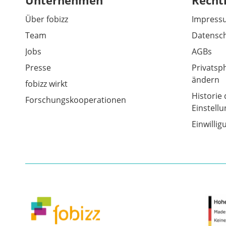
Unternehmen
Recht
Über fobizz
Impress
Team
Datensch
Jobs
AGBs
Presse
Privatsp
ändern
fobizz wirkt
Historie 
Forschungskooperationen
Einstell
Einwilli