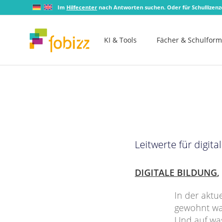
Im
Hilfecenter
nach Antworten suchen. Oder für Schullizen
KI & Tools
Fächer & Schulfor
Leitwerte für digit
DIGITALE BILDUNG
,
In der aktu
gewohnt war
Und auf wa