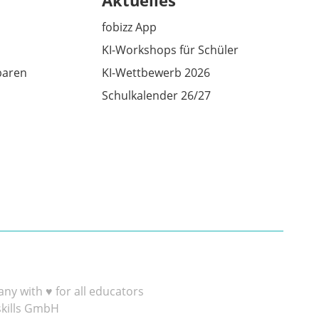
Aktuelles
fobizz App
KI-Workshops für Schüler
baren
KI-Wettbewerb 2026
Schulkalender 26/27
y with ♥ for all educators
skills GmbH