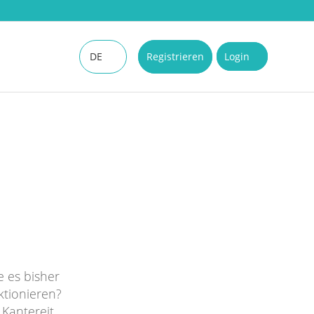
DE
Registrieren
Login
EN
e es bisher
ktionieren?
Kantereit