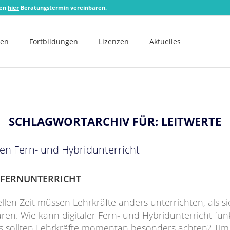
zen
hier
Beratungstermin vereinbaren.
men
Fortbildungen
Lizenzen
Aktuelles
SCHLAGWORTARCHIV FÜR:
LEITWERTE
alen Fern- und Hybridunterricht
FERNUNTERRICHT
ellen Zeit müssen Lehrkräfte anders unterrichten, als si
en. Wie kann digitaler Fern- und Hybridunterricht fun
s sollten Lehrkräfte momentan besonders achten? Tim 