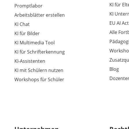
KI für El
Promptlabor
KI Unter
Arbeitsblätter erstellen
EU AI Act
KI Chat
Alle For
KI für Bilder
Pädagogi
KI Multimedia Tool
Worksho
KI für Schrifterkennung
Zusatzqu
KI-Assistenten
Blog
KI mit Schülern nutzen
Dozenten
Workshops für Schüler