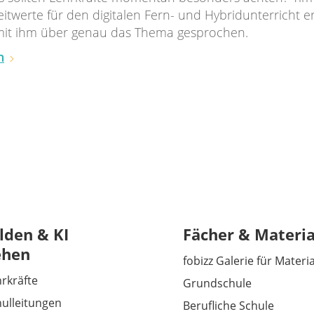
eitwerte für den digitalen Fern- und Hybridunterricht er
mit ihm über genau das Thema gesprochen.
n
lden & KI
Fächer & Materia
ehen
fobizz Galerie für Materi
hrkräfte
Grundschule
hulleitungen
Berufliche Schule