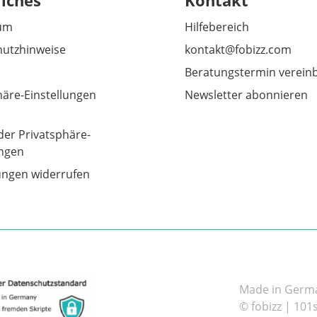
liches
Kontakt
um
Hilfebereich
utzhinweise
kontakt@fobizz.com
Beratungstermin verein
häre-Einstellungen
Newsletter abonnieren
der Privatsphäre-
ungen
gungen widerrufen
Made in German
© fobizz | 101