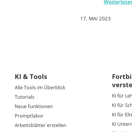
Weiterlese
17. MAI 2023
KI & Tools
Fortbi
verst
Alle Tools im Überblick
KI für Le
Tutorials
KI für Sc
Neue Funktionen
KI für El
Promptlabor
KI Unter
Arbeitsblätter erstellen