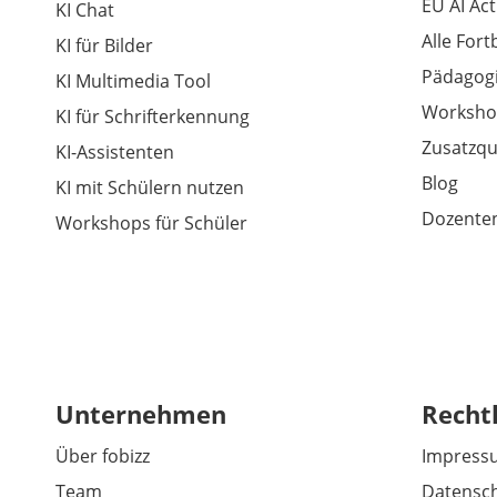
EU AI Act
KI Chat
Alle For
KI für Bilder
Pädagogi
KI Multimedia Tool
Worksho
KI für Schrifterkennung
Zusatzqu
KI-Assistenten
Blog
KI mit Schülern nutzen
Dozenten
Workshops für Schüler
Unternehmen
Recht
Über fobizz
Impress
Team
Datensch