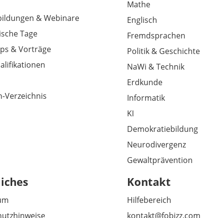
Mathe
tbildungen & Webinare
Englisch
sche Tage
Fremdsprachen
ps & Vorträge
Politik & Geschichte
alifikationen
NaWi & Technik
Erdkunde
-Verzeichnis
Informatik
KI
Demokratiebildung
Neurodivergenz
Gewaltprävention
liches
Kontakt
um
Hilfebereich
utzhinweise
kontakt@fobizz.com