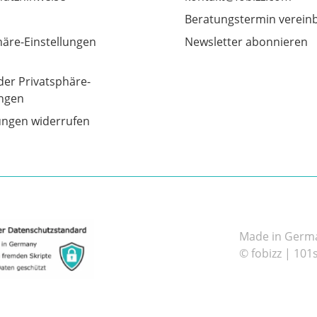
Beratungstermin verein
häre-Einstellungen
Newsletter abonnieren
der Privatsphäre-
ungen
gungen widerrufen
Made in German
© fobizz | 101