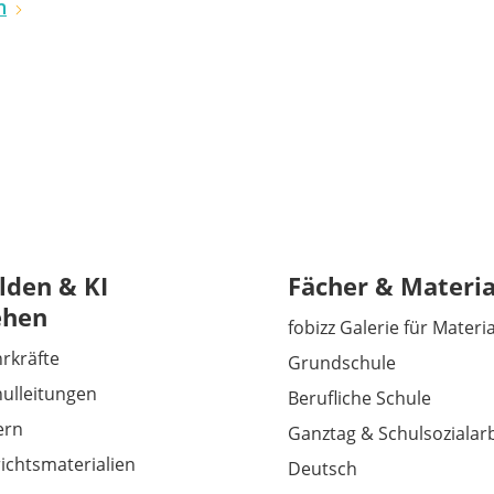
n
lden & KI
Fächer & Materia
ehen
fobizz Galerie für Materi
hrkräfte
Grundschule
hulleitungen
Berufliche Schule
tern
Ganztag & Schulsozialarb
richtsmaterialien
Deutsch