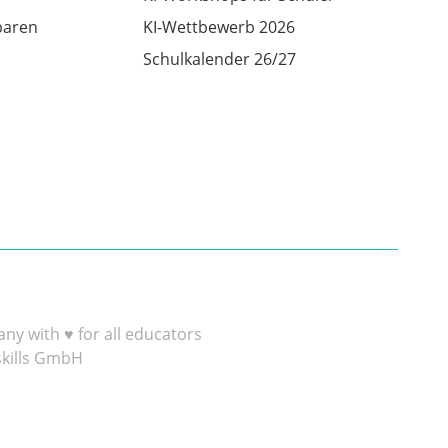
baren
KI-Wettbewerb 2026
Schulkalender 26/27
y with ♥ for all educators
skills GmbH