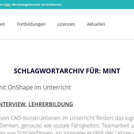
zen
hier
Beratungstermin vereinbaren.
men
Fortbildungen
Lizenzen
Aktuelles
SCHLAGWORTARCHIV FÜR:
MINT
mit OnShape im Unterricht
NTERVIEW
,
LEHRERBILDUNG
 von CAD-Konstruktionen im Unterricht fördert das log
Denken, genauso wie soziale Fähigkeiten, Teamarbeit 
n von Schüler*innen. Im Interview erzählt der Lehrer