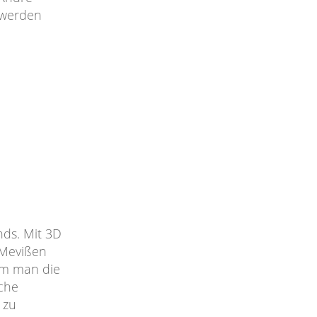
t werden
ds. Mit 3D
 Mevißen
um man die
che
 zu