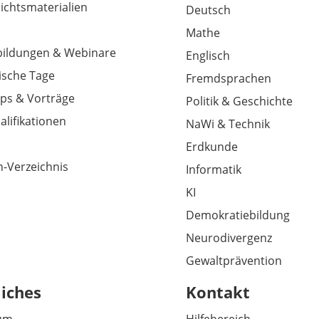
richtsmaterialien
Deutsch
Mathe
tbildungen & Webinare
Englisch
sche Tage
Fremdsprachen
ps & Vorträge
Politik & Geschichte
alifikationen
NaWi & Technik
Erdkunde
-Verzeichnis
Informatik
KI
Demokratiebildung
Neurodivergenz
Gewaltprävention
liches
Kontakt
um
Hilfebereich