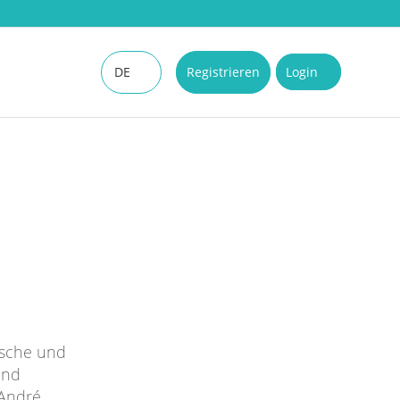
DE
Registrieren
Login
EN
ische und
und
 André