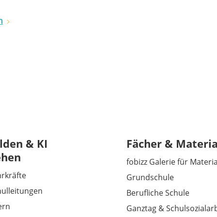
n
lden & KI
Fächer & Materia
ehen
fobizz Galerie für Materi
hrkräfte
Grundschule
hulleitungen
Berufliche Schule
tern
Ganztag & Schulsozialarb