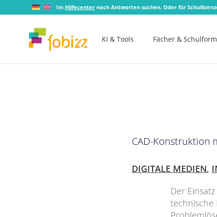
Im
Hilfecenter
nach Antworten suchen. Oder für Schullizen
KI & Tools
Fächer & Schulfor
CAD-Konstruktion 
DIGITALE MEDIEN
,
I
Der Einsatz
technische 
Problemlöse