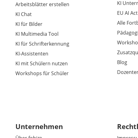
KI Unter
Arbeitsblätter erstellen
EU AI Act
KI Chat
Alle For
KI für Bilder
Pädagogi
KI Multimedia Tool
Worksho
KI für Schrifterkennung
Zusatzqu
KI-Assistenten
Blog
KI mit Schülern nutzen
Dozenten
Workshops für Schüler
Unternehmen
Recht
Über fobizz
Impress