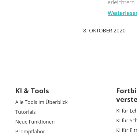
erleichtern.
Weiterlese
8. OKTOBER 2020
KI & Tools
Fortbi
verst
Alle Tools im Überblick
KI für Le
Tutorials
KI für Sc
Neue Funktionen
KI für El
Promptlabor