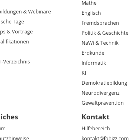
Mathe
tbildungen & Webinare
Englisch
sche Tage
Fremdsprachen
ps & Vorträge
Politik & Geschichte
alifikationen
NaWi & Technik
Erdkunde
-Verzeichnis
Informatik
KI
Demokratiebildung
Neurodivergenz
Gewaltprävention
liches
Kontakt
um
Hilfebereich
utzhinweise
kontakt@fobizz.com