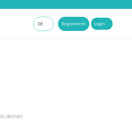
DE
Registrieren
Login
EN
pps deinen