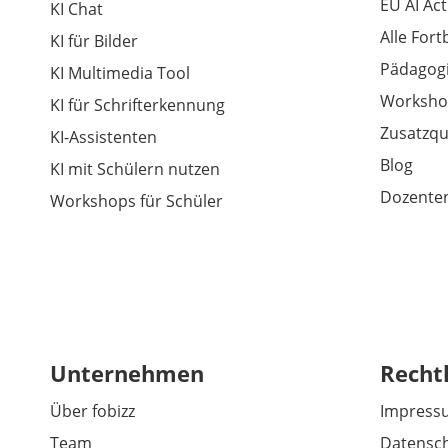
EU AI Act
KI Chat
Alle For
KI für Bilder
Pädagogi
KI Multimedia Tool
Worksho
KI für Schrifterkennung
Zusatzqu
KI-Assistenten
Blog
KI mit Schülern nutzen
Dozenten
Workshops für Schüler
Unternehmen
Recht
Über fobizz
Impress
Team
Datensch