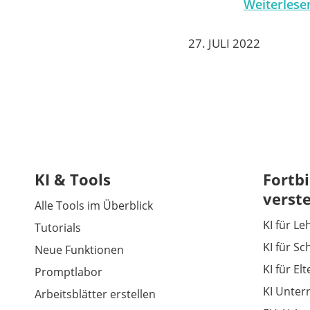
Weiterlese
27. JULI 2022
KI & Tools
Fortbi
verst
Alle Tools im Überblick
KI für Le
Tutorials
KI für Sc
Neue Funktionen
KI für El
Promptlabor
KI Unter
Arbeitsblätter erstellen