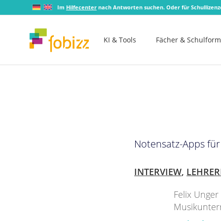
Im
Hilfecenter
nach Antworten suchen. Oder für Schullizen
KI & Tools
Fächer & Schulfor
Notensatz-Apps für
INTERVIEW
,
LEHRER
Felix Unger
Musikunterri