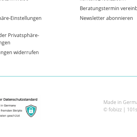
Beratungstermin verein
häre-Einstellungen
Newsletter abonnieren
der Privatsphäre-
ungen
gungen widerrufen
Made in German
© fobizz | 101