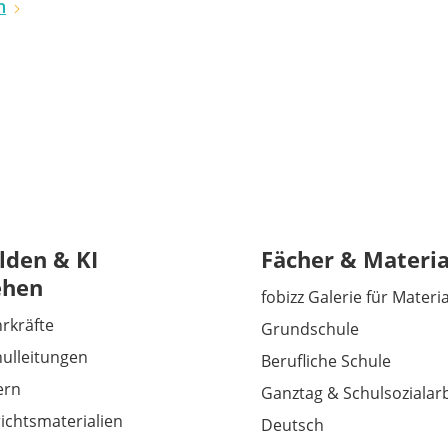
n
lden & KI
Fächer & Materia
ehen
fobizz Galerie für Materi
hrkräfte
Grundschule
hulleitungen
Berufliche Schule
tern
Ganztag & Schulsozialarb
richtsmaterialien
Deutsch