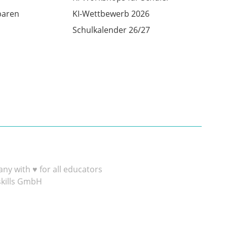
baren
KI-Wettbewerb 2026
Schulkalender 26/27
y with ♥ for all educators
skills GmbH