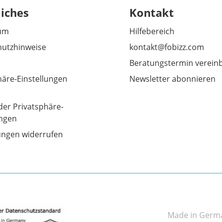
liches
Kontakt
um
Hilfebereich
utzhinweise
kontakt@fobizz.com
Beratungstermin verein
häre-Einstellungen
Newsletter abonnieren
der Privatsphäre-
ungen
gungen widerrufen
Made in German