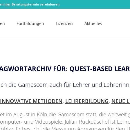
zen
hier
Beratungstermin vereinbaren.
men
Fortbildungen
Lizenzen
Aktuelles
AGWORTARCHIV FÜR:
QUEST-BASED LEA
ich die Gamescom auch für Lehrer und Lehrerinn
INNOVATIVE METHODEN
,
LEHRERBILDUNG
,
NEUE 
ndet im August in Köln die Gamescom statt, die weltweit 
omputer- und Videospiele. Julian Ruckdäschel ist Lehr
fobizz. Er besucht die Messe um Anregungen für den U