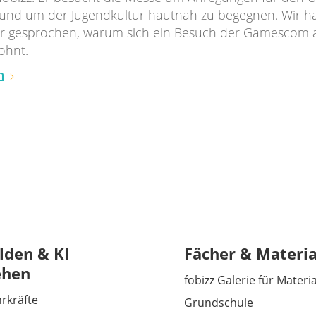
und um der Jugendkultur hautnah zu begegnen. Wir h
r gesprochen, warum sich ein Besuch der Gamescom 
ohnt.
n
lden & KI
Fächer & Materia
ehen
fobizz Galerie für Materi
hrkräfte
Grundschule