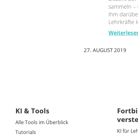
sammeln – 
ihm darübe
Lehrkräfte l
Weiterlese
27. AUGUST 2019
KI & Tools
Fortbi
verst
Alle Tools im Überblick
KI für Le
Tutorials