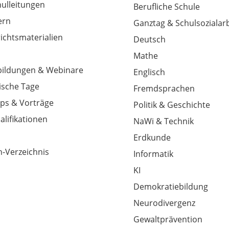
hulleitungen
Berufliche Schule
tern
Ganztag & Schulsozialarb
richtsmaterialien
Deutsch
Mathe
tbildungen & Webinare
Englisch
sche Tage
Fremdsprachen
ps & Vorträge
Politik & Geschichte
alifikationen
NaWi & Technik
Erdkunde
-Verzeichnis
Informatik
KI
Demokratiebildung
Neurodivergenz
Gewaltprävention