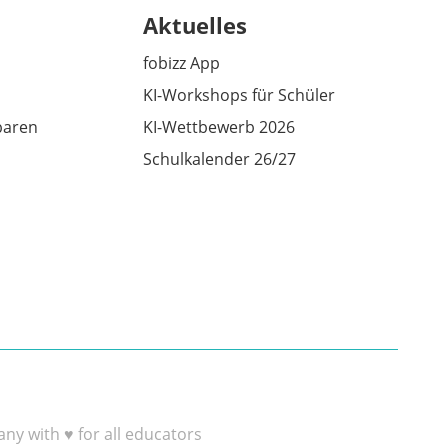
Aktuelles
fobizz App
KI-Workshops für Schüler
baren
KI-Wettbewerb 2026
Schulkalender 26/27
y with ♥ for all educators