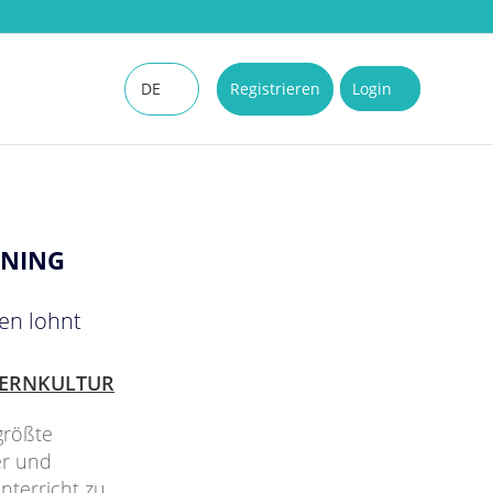
DE
Registrieren
Login
EN
RNING
en lohnt
LERNKULTUR
größte
er und
nterricht zu