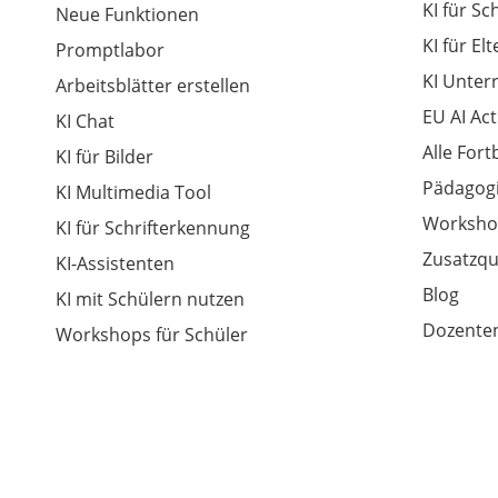
KI für Sc
Neue Funktionen
KI für El
Promptlabor
KI Unter
Arbeitsblätter erstellen
EU AI Act
KI Chat
Alle For
KI für Bilder
Pädagogi
KI Multimedia Tool
Worksho
KI für Schrifterkennung
Zusatzqu
KI-Assistenten
Blog
KI mit Schülern nutzen
Dozenten
Workshops für Schüler