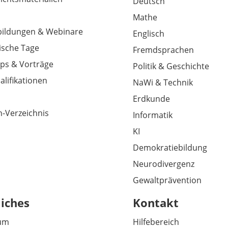
Deutsch
Mathe
tbildungen & Webinare
Englisch
sche Tage
Fremdsprachen
ps & Vorträge
Politik & Geschichte
alifikationen
NaWi & Technik
Erdkunde
-Verzeichnis
Informatik
KI
Demokratiebildung
Neurodivergenz
Gewaltprävention
liches
Kontakt
um
Hilfebereich