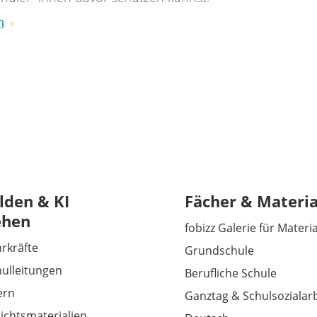
n
lden & KI
Fächer & Materia
ehen
fobizz Galerie für Materi
hrkräfte
Grundschule
hulleitungen
Berufliche Schule
tern
Ganztag & Schulsozialarb
richtsmaterialien