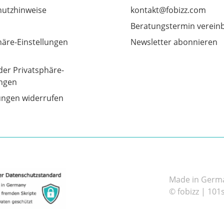
utzhinweise
kontakt@fobizz.com
Beratungstermin verein
häre-Einstellungen
Newsletter abonnieren
der Privatsphäre-
ungen
gungen widerrufen
Made in German
© fobizz | 101