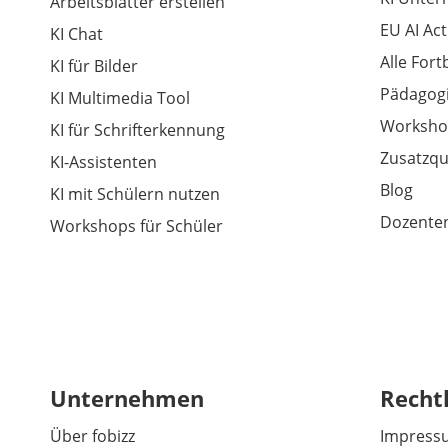
Arbeitsblätter erstellen
EU AI Act
KI Chat
Alle For
KI für Bilder
Pädagogi
KI Multimedia Tool
Worksho
KI für Schrifterkennung
Zusatzqu
KI-Assistenten
Blog
KI mit Schülern nutzen
Dozenten
Workshops für Schüler
Unternehmen
Recht
Über fobizz
Impress