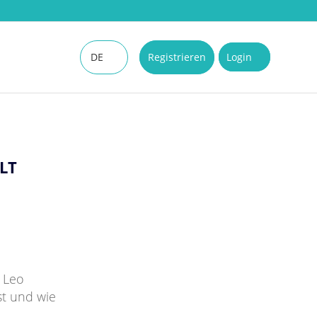
DE
Registrieren
Login
EN
LT
 Leo
st und wie