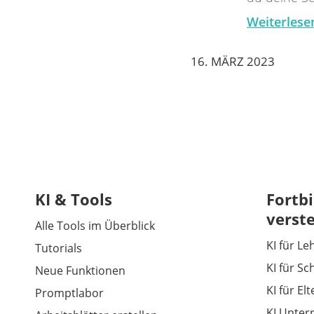
Weiterlese
16. MÄRZ 2023
KI & Tools
Fortbi
verst
Alle Tools im Überblick
KI für Le
Tutorials
KI für Sc
Neue Funktionen
KI für El
Promptlabor
KI Unter