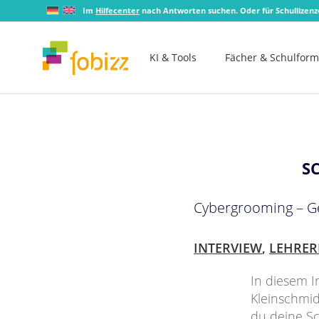
Im
Hilfecenter
nach Antworten suchen. Oder für Schullizen
KI & Tools
Fächer & Schulfor
S
Cybergrooming – Ge
INTERVIEW
,
LEHRER
In diesem I
Kleinschmid
du deine S