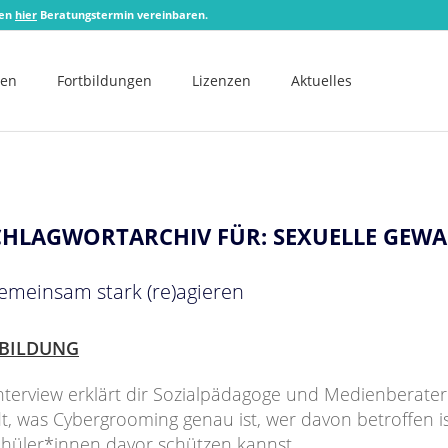
zen
hier
Beratungstermin vereinbaren.
men
Fortbildungen
Lizenzen
Aktuelles
CHLAGWORTARCHIV FÜR:
SEXUELLE GEWA
meinsam stark (re)agieren
BILDUNG
nterview erklärt dir Sozialpädagoge und Medienberater
t, was Cybergrooming genau ist, wer davon betroffen i
chüler*innen davor schützen kannst.