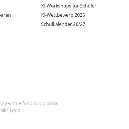
KI-Workshops für Schüler
baren
KI-Wettbewerb 2026
Schulkalender 26/27
y with ♥ for all educators
skills GmbH