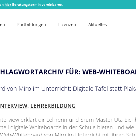
zen
hier
Beratungstermin vereinbaren.
men
Fortbildungen
Lizenzen
Aktuelles
CHLAGWORTARCHIV FÜR:
WEB-WHITEBOA
von Miro im Unterricht: Digitale Tafel statt Pla
INTERVIEW
,
LEHRERBILDUNG
nterview erklärt dir Lehrerin und Srum Master Uta Eich
teil digitale Whiteboards in der Schule bieten und wie 
 Web-Whiteboard von Miro im Unterricht mit ihren Sc