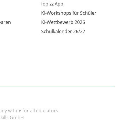
fobizz App
KI-Workshops für Schüler
baren
KI-Wettbewerb 2026
Schulkalender 26/27
y with ♥ for all educators
skills GmbH