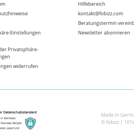
um
Hilfebereich
utzhinweise
kontakt@fobizz.com
Beratungstermin verein
häre-Einstellungen
Newsletter abonnieren
der Privatsphäre-
ungen
gungen widerrufen
Made in German
© fobizz | 101