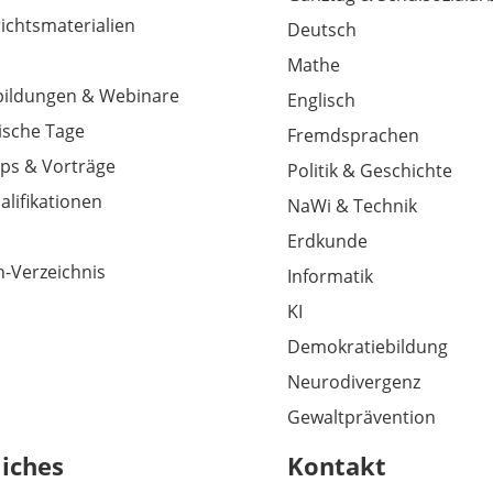
richtsmaterialien
Deutsch
Mathe
tbildungen & Webinare
Englisch
sche Tage
Fremdsprachen
ps & Vorträge
Politik & Geschichte
alifikationen
NaWi & Technik
Erdkunde
-Verzeichnis
Informatik
KI
Demokratiebildung
Neurodivergenz
Gewaltprävention
liches
Kontakt