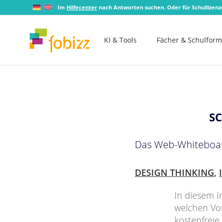
Im
Hilfecenter
nach Antworten suchen. Oder für Schullizen
KI & Tools
Fächer & Schulfor
S
Das Web-Whiteboard 
DESIGN THINKING
,
In diesem I
welchen Vor
kostenfreie