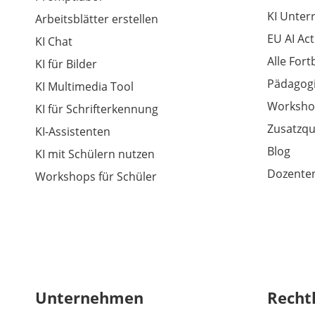
KI Unter
Arbeitsblätter erstellen
EU AI Act
KI Chat
Alle For
KI für Bilder
Pädagogi
KI Multimedia Tool
Worksho
KI für Schrifterkennung
Zusatzqu
KI-Assistenten
Blog
KI mit Schülern nutzen
Dozenten
Workshops für Schüler
Unternehmen
Recht