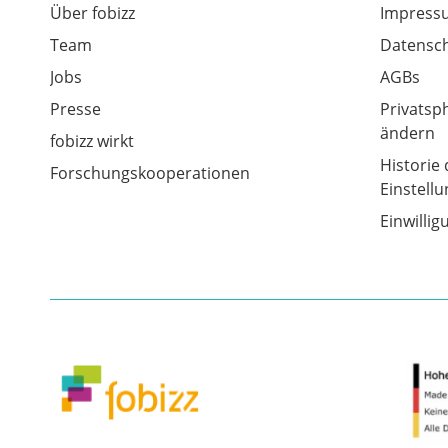
Über fobizz
Impress
Team
Datensch
Jobs
AGBs
Presse
Privatsp
ändern
fobizz wirkt
Historie 
Forschungskooperationen
Einstell
Einwilli