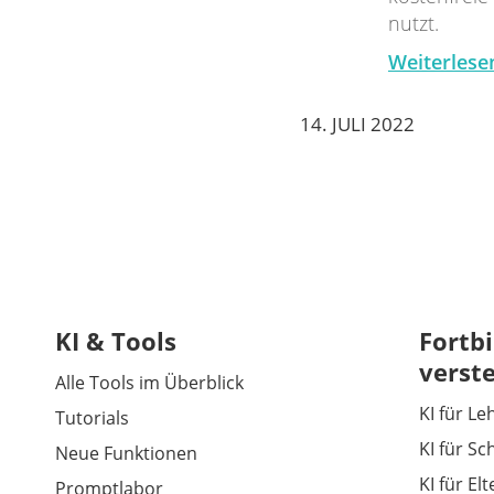
nutzt.
Weiterlese
14. JULI 2022
KI & Tools
Fortbi
verst
Alle Tools im Überblick
KI für Le
Tutorials
KI für Sc
Neue Funktionen
KI für El
Promptlabor