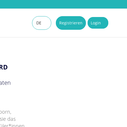
DE
Registrieren
Login
EN
RD
katen
born,
sie das
hüler*innen