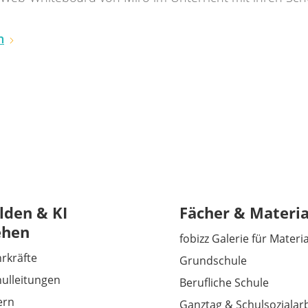
n
lden & KI
Fächer & Materia
ehen
fobizz Galerie für Materi
hrkräfte
Grundschule
hulleitungen
Berufliche Schule
tern
Ganztag & Schulsozialarb