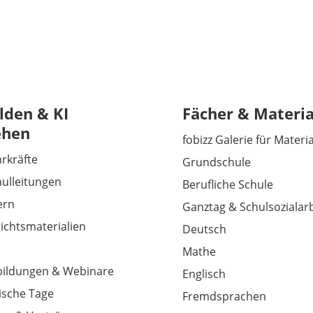
lden & KI
Fächer & Materia
ehen
fobizz Galerie für Materi
hrkräfte
Grundschule
hulleitungen
Berufliche Schule
tern
Ganztag & Schulsozialarb
richtsmaterialien
Deutsch
Mathe
tbildungen & Webinare
Englisch
sche Tage
Fremdsprachen