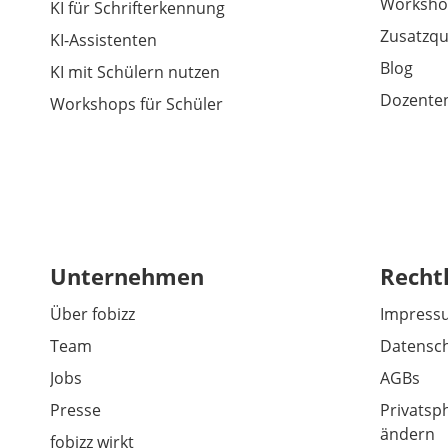
Worksho
KI für Schrifterkennung
Zusatzqu
KI-Assistenten
Blog
KI mit Schülern nutzen
Dozenten
Workshops für Schüler
Unternehmen
Recht
Über fobizz
Impress
Team
Datensch
Jobs
AGBs
Presse
Privatsp
ändern
fobizz wirkt