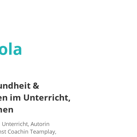
ola
undheit &
n im Unterricht,
rmen
d Unterricht, Autorin
chst Coachin Teamplay,