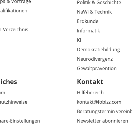
ps & Vorträge
Politik & Geschichte
alifikationen
NaWi & Technik
Erdkunde
-Verzeichnis
Informatik
KI
Demokratiebildung
Neurodivergenz
Gewaltprävention
liches
Kontakt
um
Hilfebereich
utzhinweise
kontakt@fobizz.com
Beratungstermin verein
häre-Einstellungen
Newsletter abonnieren