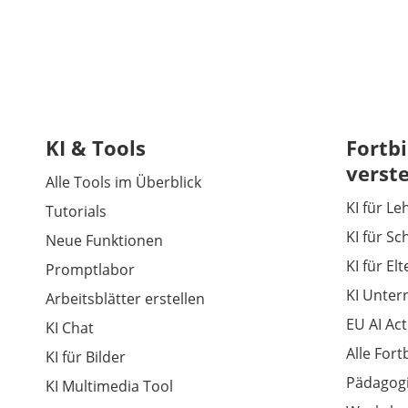
KI & Tools
Fortbi
verst
Alle Tools im Überblick
KI für Le
Tutorials
KI für Sc
Neue Funktionen
KI für El
Promptlabor
KI Unter
Arbeitsblätter erstellen
EU AI Act
KI Chat
Alle For
KI für Bilder
Pädagogi
KI Multimedia Tool