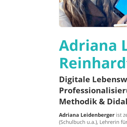
Adriana 
Reinhard
Digitale Lebens
Professionalisie
Methodik & Didak
Adriana Leidenberger
ist z
(Schulbuch u.a.), Lehrerin f