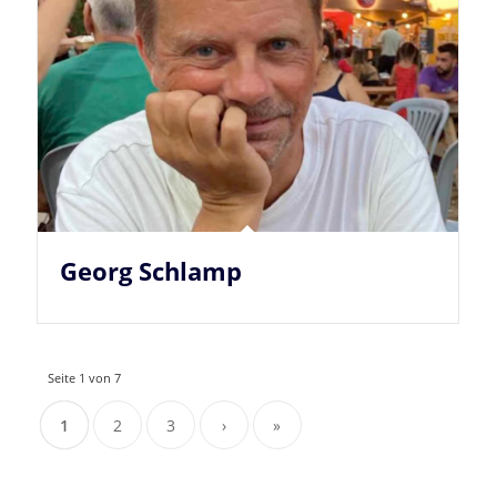
Georg Schlamp
Seite 1 von 7
1
2
3
›
»