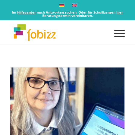
Im
Hilfecenter
nach Antworten suchen. Oder für Schullizenzen
hier
Beratungstermin vereinbaren.