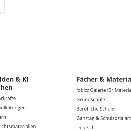
lden & KI
Fächer & Materia
ehen
fobizz Galerie für Materi
hrkräfte
Grundschule
hulleitungen
Berufliche Schule
tern
Ganztag & Schulsozialarb
richtsmaterialien
Deutsch