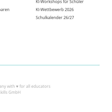
KI-Workshops für Schüler
baren
KI-Wettbewerb 2026
Schulkalender 26/27
y with ♥ for all educators
skills GmbH