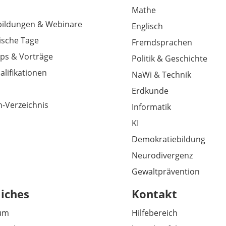
Mathe
tbildungen & Webinare
Englisch
sche Tage
Fremdsprachen
ps & Vorträge
Politik & Geschichte
alifikationen
NaWi & Technik
Erdkunde
-Verzeichnis
Informatik
KI
Demokratiebildung
Neurodivergenz
Gewaltprävention
liches
Kontakt
um
Hilfebereich