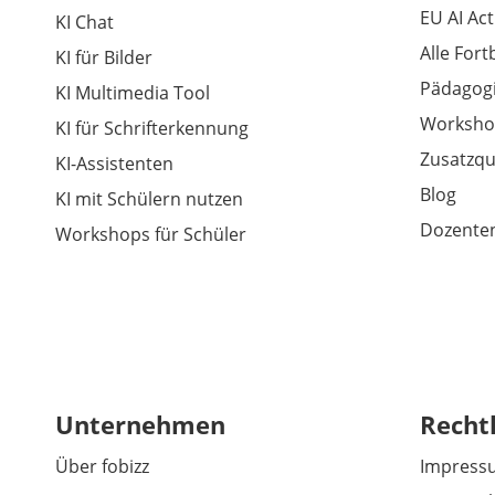
EU AI Act
KI Chat
Alle For
KI für Bilder
Pädagogi
KI Multimedia Tool
Worksho
KI für Schrifterkennung
Zusatzqu
KI-Assistenten
Blog
KI mit Schülern nutzen
Dozenten
Workshops für Schüler
Unternehmen
Recht
Über fobizz
Impress