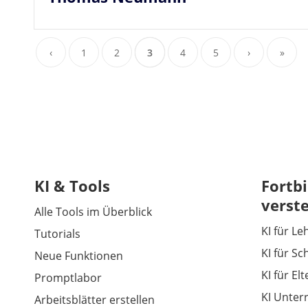
‹
1
2
3
4
5
›
»
KI & Tools
Fortbi
verst
Alle Tools im Überblick
KI für Le
Tutorials
KI für Sc
Neue Funktionen
KI für El
Promptlabor
KI Unter
Arbeitsblätter erstellen