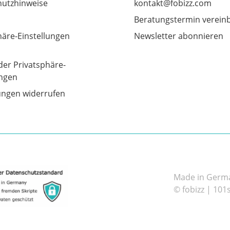
utzhinweise
kontakt@fobizz.com
Beratungstermin verein
häre-Einstellungen
Newsletter abonnieren
der Privatsphäre-
ungen
gungen widerrufen
Made in German
© fobizz | 101