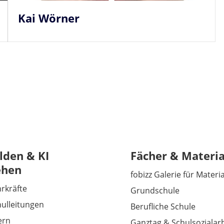
Kai Wörner
lden & KI
Fächer & Materia
ehen
fobizz Galerie für Materi
hrkräfte
Grundschule
hulleitungen
Berufliche Schule
tern
Ganztag & Schulsozialarb