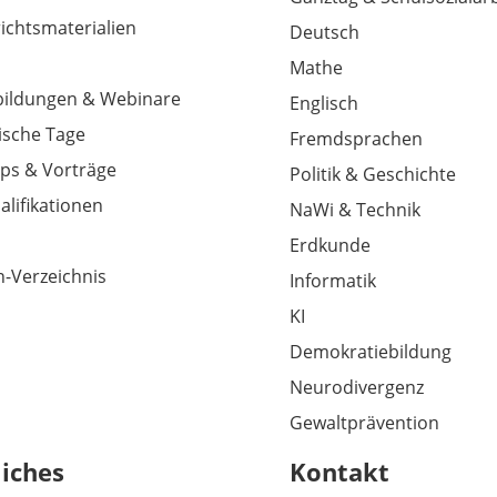
richtsmaterialien
Deutsch
Mathe
tbildungen & Webinare
Englisch
sche Tage
Fremdsprachen
ps & Vorträge
Politik & Geschichte
alifikationen
NaWi & Technik
Erdkunde
-Verzeichnis
Informatik
KI
Demokratiebildung
Neurodivergenz
Gewaltprävention
liches
Kontakt