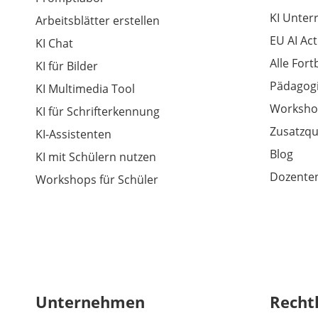
KI Unter
Arbeitsblätter erstellen
EU AI Act
KI Chat
Alle For
KI für Bilder
Pädagogi
KI Multimedia Tool
Worksho
KI für Schrifterkennung
Zusatzqu
KI-Assistenten
Blog
KI mit Schülern nutzen
Dozenten
Workshops für Schüler
Unternehmen
Recht