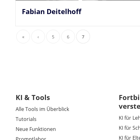
Fabian Deitelhoff
«
‹
5
6
7
KI & Tools
Fortbi
verst
Alle Tools im Überblick
KI für Le
Tutorials
KI für Sc
Neue Funktionen
KI für El
Promptlabor