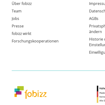
Über fobizz
Impress
Team
Datensch
Jobs
AGBs
Presse
Privatsp
ändern
fobizz wirkt
Historie 
Forschungskooperationen
Einstell
Einwilli