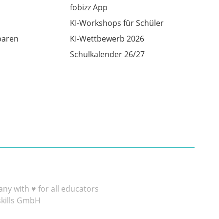
fobizz App
KI-Workshops für Schüler
baren
KI-Wettbewerb 2026
Schulkalender 26/27
y with ♥ for all educators
skills GmbH