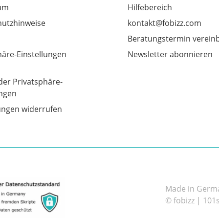
um
Hilfebereich
utzhinweise
kontakt@fobizz.com
Beratungstermin verein
häre-Einstellungen
Newsletter abonnieren
der Privatsphäre-
ungen
gungen widerrufen
Made in German
© fobizz | 101