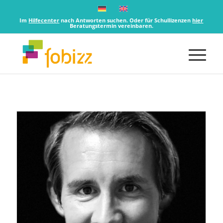
Im
Hilfecenter
nach Antworten suchen. Oder für Schullizenzen
hier
Beratungstermin vereinbaren.