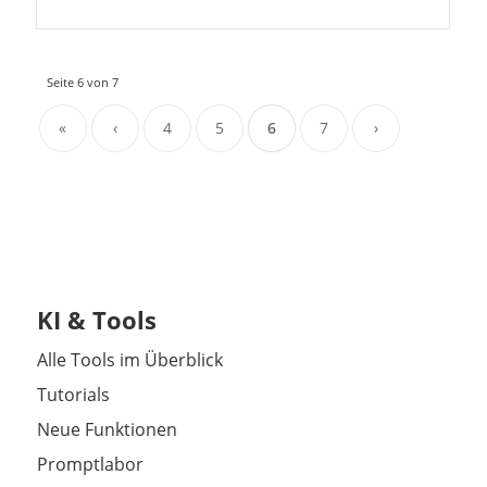
Seite 6 von 7
«
‹
4
5
6
7
›
KI & Tools
Alle Tools im Überblick
Tutorials
Neue Funktionen
Promptlabor