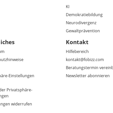
KI
Demokratiebildung
Neurodivergenz
Gewaltprävention
liches
Kontakt
um
Hilfebereich
utzhinweise
kontakt@fobizz.com
Beratungstermin verein
häre-Einstellungen
Newsletter abonnieren
der Privatsphäre-
ungen
gungen widerrufen