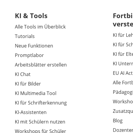
KI & Tools
Fortbi
verst
Alle Tools im Überblick
KI für Le
Tutorials
KI für Sc
Neue Funktionen
KI für El
Promptlabor
KI Unter
Arbeitsblätter erstellen
EU AI Act
KI Chat
Alle For
KI für Bilder
Pädagogi
KI Multimedia Tool
Worksho
KI für Schrifterkennung
Zusatzqu
KI-Assistenten
Blog
KI mit Schülern nutzen
Dozenten
Workshops für Schüler