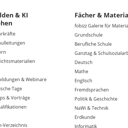
lden & KI
Fächer & Materia
ehen
fobizz Galerie für Materi
hrkräfte
Grundschule
hulleitungen
Berufliche Schule
tern
Ganztag & Schulsozialarb
richtsmaterialien
Deutsch
Mathe
tbildungen & Webinare
Englisch
sche Tage
Fremdsprachen
ps & Vorträge
Politik & Geschichte
alifikationen
NaWi & Technik
Erdkunde
-Verzeichnis
Informatik