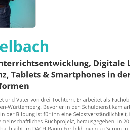
elbach
Unterrichtsentwicklung, Digital
 Tablets & Smartphones in der 
tformen
et und Vater von drei Töchtern. Er arbeitet als Fachob
n-Württemberg. Bevor er in den Schuldienst kam arbe
 in der Bildung ist für ihn eine Selbstverständlichkeit
gemeinschaftliches Buchprojekt, herausgegeben. In 20
elbach gibt im DACH-Raum Fortbildungen zu Scrum in d