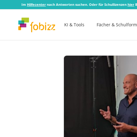
Im
Hilfecenter
nach Antworten suchen. Oder für Schullizenzen
hier
B
KI & Tools
Fächer & Schulfor