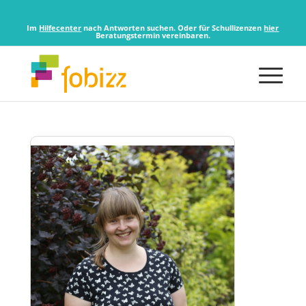
Im
Hilfecenter
nach Antworten suchen. Oder für Schullizenzen
hier
Beratungstermin vereinbaren.