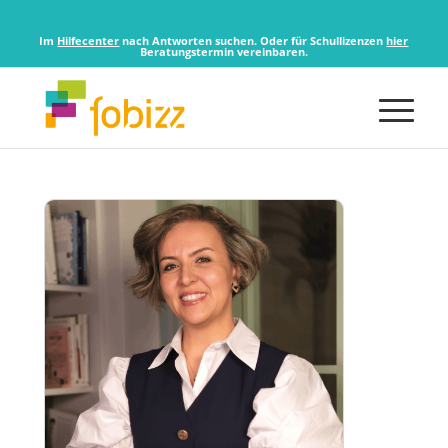
Im
Hilfecenter
nach Antworten suchen. Oder für Schullizenzen
hier
Beratungstermin vereinbaren.