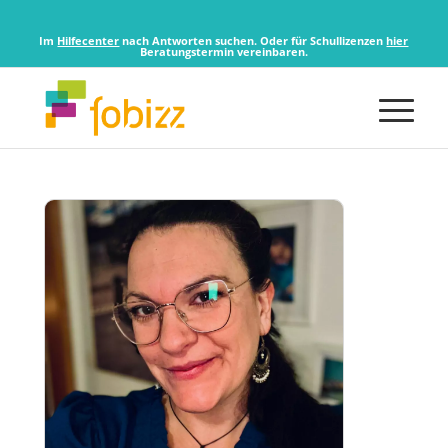
Im
Hilfecenter
nach Antworten suchen. Oder für Schullizenzen
hier
Beratungstermin vereinbaren.