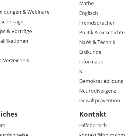
Mathe
tbildungen & Webinare
Englisch
sche Tage
Fremdsprachen
ps & Vorträge
Politik & Geschichte
alifikationen
NaWi & Technik
Erdkunde
-Verzeichnis
Informatik
KI
Demokratiebildung
Neurodivergenz
Gewaltprävention
liches
Kontakt
um
Hilfebereich
utzhinweise
kontakt@fobizz.com