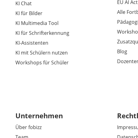
EU AI Act
KI Chat
Alle For
KI für Bilder
Pädagogi
KI Multimedia Tool
Worksho
KI für Schrifterkennung
Zusatzqu
KI-Assistenten
Blog
KI mit Schülern nutzen
Dozenten
Workshops für Schüler
Unternehmen
Recht
Über fobizz
Impress
Team
Datensch