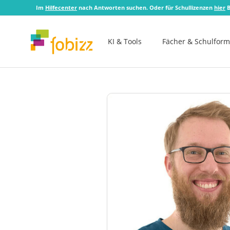
Im
Hilfecenter
nach Antworten suchen. Oder für Schullizenzen
hier
B
KI & Tools
Fächer & Schulfor