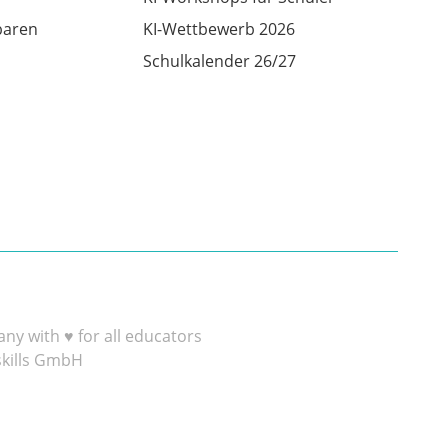
baren
KI-Wettbewerb 2026
Schulkalender 26/27
y with ♥ for all educators
skills GmbH