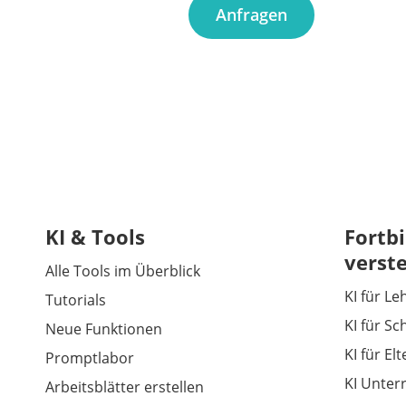
Anfragen
KI & Tools
Fortbi
verst
Alle Tools im Überblick
KI für Le
Tutorials
KI für Sc
Neue Funktionen
KI für El
Promptlabor
KI Unter
Arbeitsblätter erstellen