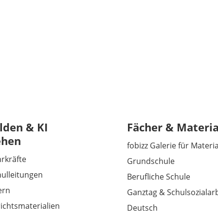
lden & KI
Fächer & Materia
ehen
fobizz Galerie für Materi
hrkräfte
Grundschule
hulleitungen
Berufliche Schule
tern
Ganztag & Schulsozialarb
richtsmaterialien
Deutsch