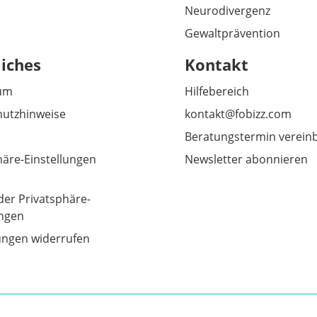
Neurodivergenz
Gewaltprävention
liches
Kontakt
um
Hilfebereich
utzhinweise
kontakt@fobizz.com
Beratungstermin verein
häre-Einstellungen
Newsletter abonnieren
der Privatsphäre-
ungen
gungen widerrufen