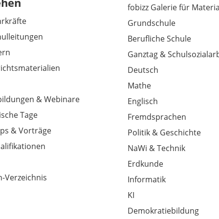
ehen
fobizz Galerie für Materi
hrkräfte
Grundschule
hulleitungen
Berufliche Schule
tern
Ganztag & Schulsozialarb
richtsmaterialien
Deutsch
Mathe
tbildungen & Webinare
Englisch
sche Tage
Fremdsprachen
ps & Vorträge
Politik & Geschichte
alifikationen
NaWi & Technik
Erdkunde
-Verzeichnis
Informatik
KI
Demokratiebildung