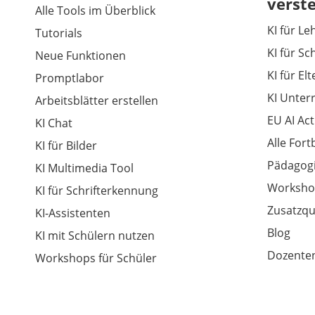
verst
Alle Tools im Überblick
KI für Le
Tutorials
KI für Sc
Neue Funktionen
KI für El
Promptlabor
KI Unter
Arbeitsblätter erstellen
EU AI Act
KI Chat
Alle For
KI für Bilder
Pädagogi
KI Multimedia Tool
Worksho
KI für Schrifterkennung
Zusatzqu
KI-Assistenten
Blog
KI mit Schülern nutzen
Dozenten
Workshops für Schüler