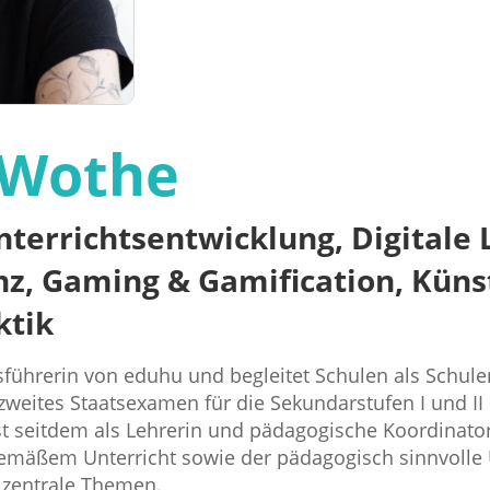
 Wothe
Unterrichtsentwicklung, Digital
 Gaming & Gamification, Künstl
ktik
sführerin von eduhu und begleitet Schulen als Schule
 zweites Staatsexamen für die Sekundarstufen I und I
t seitdem als Lehrerin und pädagogische Koordinatori
gemäßem Unterricht sowie der pädagogisch sinnvolle
s zentrale Themen.