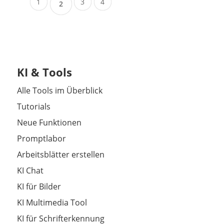
1
3
4
2
KI & Tools
Alle Tools im Überblick
Tutorials
Neue Funktionen
Promptlabor
Arbeitsblätter erstellen
KI Chat
KI für Bilder
KI Multimedia Tool
KI für Schrifterkennung