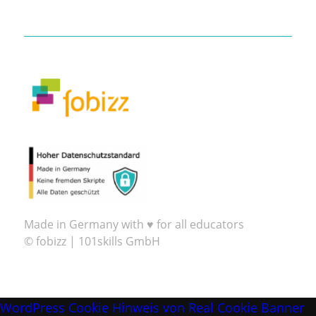
Made in Germany with ♥ for all educators
© fobizz | 101skills GmbH
WordPress Cookie Hinweis von Real Cookie Banner