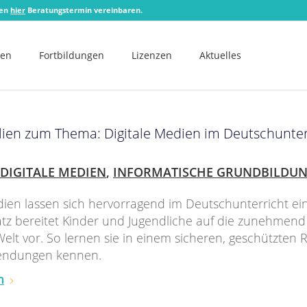
zen
hier
Beratungstermin vereinbaren.
men
Fortbildungen
Lizenzen
Aktuelles
lien zum Thema: Digitale Medien im Deutschunter
DIGITALE MEDIEN
,
INFORMATISCHE GRUNDBILDU
dien lassen sich hervorragend im Deutschunterricht ei
tz bereitet Kinder und Jugendliche auf die zunehmend 
lt vor. So lernen sie in einem sicheren, geschützten
endungen kennen.
n