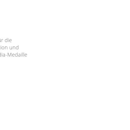
r die
tion und
ia-Medaille