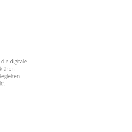
die digitale
rklären
Begleiten
t“.