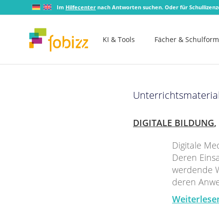
Im
Hilfecenter
nach Antworten suchen. Oder für Schullizen
KI & Tools
Fächer & Schulfor
Unterrichtsmateria
DIGITALE BILDUNG
,
Digitale Me
Deren Einsa
werdende We
deren Anw
Weiterlese