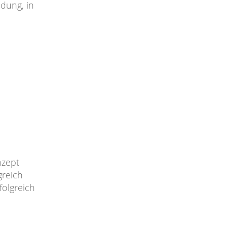
ldung, in
nzept
greich
folgreich