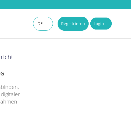
DE
Registrieren
Login
EN
richt
NG
nbinden.
digitaler
 Rahmen