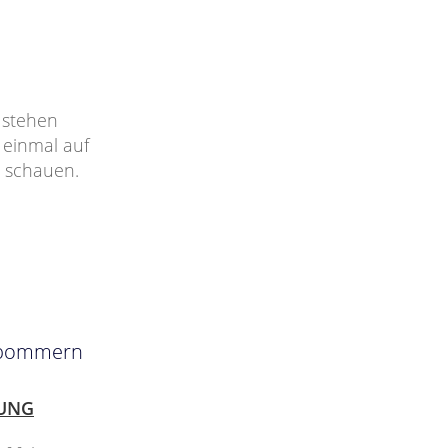
 stehen
 einmal auf
u schauen.
orpommern
UNG