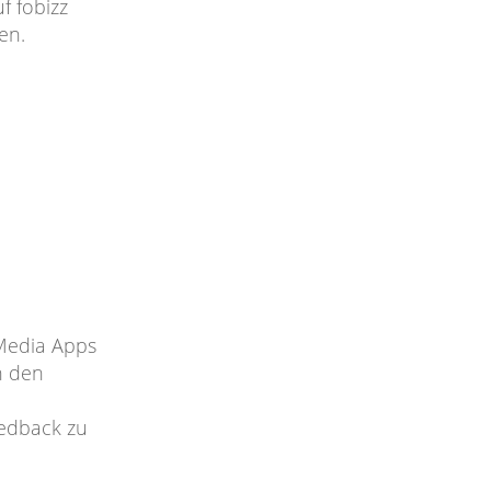
f fobizz
en.
 Media Apps
n den
eedback zu