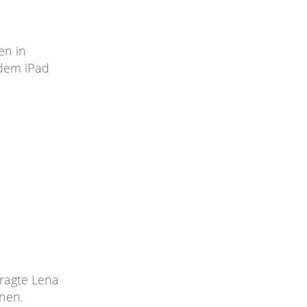
en in
 dem iPad
ragte Lena
nnen.