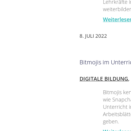
Lehrkräfte 
weiterbilde
Weiterlese
8. JULI 2022
Bitmojis im Unterri
DIGITALE BILDUNG
,
Bitmojis ke
wie Snapchat
Unterricht 
Arbeitsblät
geben.