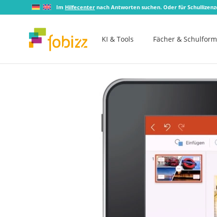
Im
Hilfecenter
nach Antworten suchen. Oder für Schullizen
KI & Tools
Fächer & Schulfor