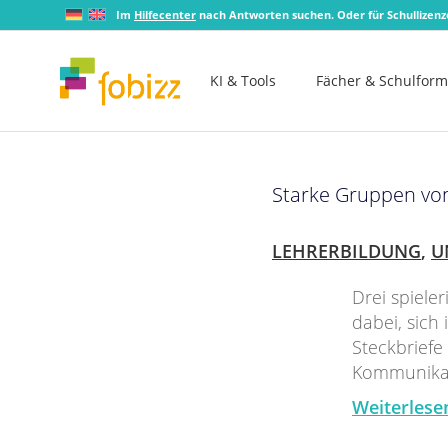
Im
Hilfecenter
nach Antworten suchen. Oder für Schullizen
KI & Tools
Fächer & Schulfor
Starke Gruppen von
LEHRERBILDUNG
,
U
Drei spieler
dabei, sic
Steckbriefe
Kommunikat
Weiterlese