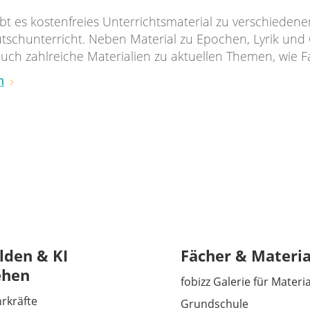
gibt es kostenfreies Unterrichtsmaterial zu verschiede
tschunterricht. Neben Material zu Epochen, Lyrik un
auch zahlreiche Materialien zu aktuellen Themen, wie 
n
lden & KI
Fächer & Materia
ehen
fobizz Galerie für Materi
hrkräfte
Grundschule