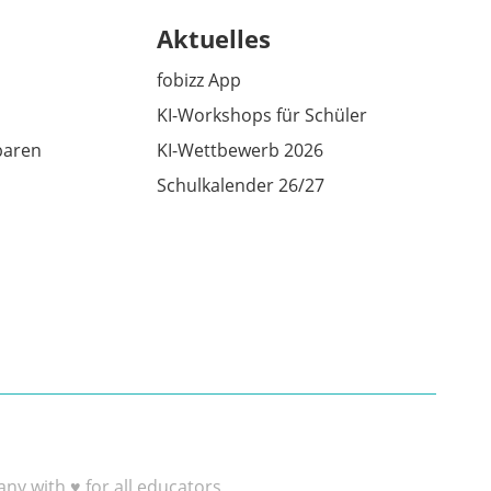
Aktuelles
fobizz App
KI-Workshops für Schüler
baren
KI-Wettbewerb 2026
Schulkalender 26/27
y with ♥ for all educators