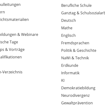
hulleitungen
Berufliche Schule
tern
Ganztag & Schulsozialarb
richtsmaterialien
Deutsch
Mathe
tbildungen & Webinare
Englisch
sche Tage
Fremdsprachen
ps & Vorträge
Politik & Geschichte
alifikationen
NaWi & Technik
Erdkunde
-Verzeichnis
Informatik
KI
Demokratiebildung
Neurodivergenz
Gewaltprävention