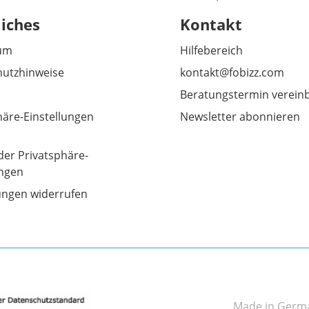
liches
Kontakt
um
Hilfebereich
utzhinweise
kontakt@fobizz.com
Beratungstermin verein
häre-Einstellungen
Newsletter abonnieren
der Privatsphäre-
ungen
gungen widerrufen
Made in German