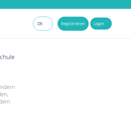
DE
Registrieren
Login
EN
schule
Kindern
den,
rdern