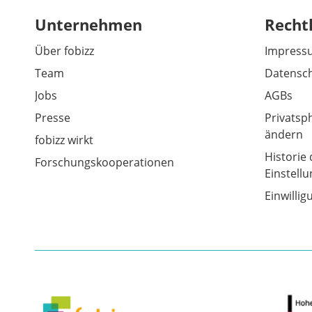
Unternehmen
Recht
Über fobizz
Impress
Team
Datensch
Jobs
AGBs
Presse
Privatsp
ändern
fobizz wirkt
Historie 
Forschungskooperationen
Einstell
Einwilli