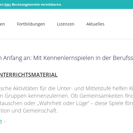
zen
hier
Beratungstermin vereinbaren.
men
Fortbildungen
Lizenzen
Aktuelles
 Anfang an: Mit Kennenlernspielen in der Berufs
NTERRICHTSMATERIAL
ische Aktivitäten für die Unter- und Mittelstufe helfen 
h in Gruppen kennenzulernen. Ob Gemeinsamkeiten fin
 tauschen oder „Wahrheit oder Lüge“ – diese Spiele fö
ion und Gemeinschaft.
n