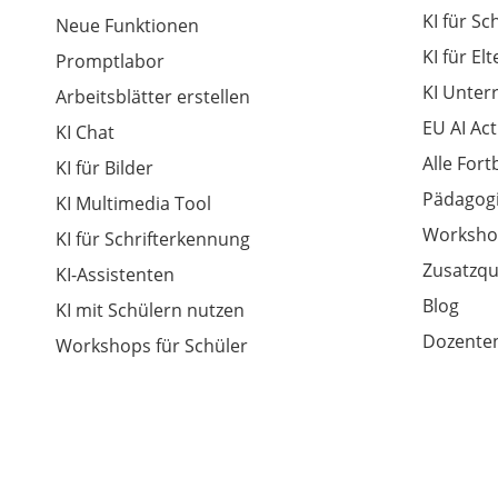
KI für Sc
Neue Funktionen
KI für El
Promptlabor
KI Unter
Arbeitsblätter erstellen
EU AI Act
KI Chat
Alle For
KI für Bilder
Pädagogi
KI Multimedia Tool
Worksho
KI für Schrifterkennung
Zusatzqu
KI-Assistenten
Blog
KI mit Schülern nutzen
Dozenten
Workshops für Schüler