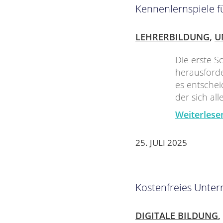
Kennenlernspiele f
LEHRERBILDUNG
,
U
Die erste S
herausforde
es entschei
der sich al
Weiterlese
25. JULI 2025
Kostenfreies Unter
DIGITALE BILDUNG
,